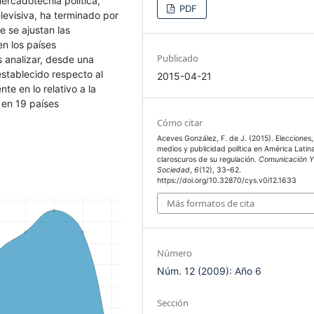
mercadotecnia política,
PDF
elevisiva, ha terminado por
 se ajustan las
en los países
Publicado
s analizar, desde una
stablecido respecto al
2015-04-21
te en lo relativo a la
s en 19 países
Cómo citar
Aceves González, F. de J. (2015). Elecciones,
medios y publicidad política en América Latina
claroscuros de su regulación.
Comunicación 
Sociedad
,
6
(12), 33–62.
https://doi.org/10.32870/cys.v0i12.1633
Más formatos de cita
Número
Núm. 12 (2009): Año 6
Sección