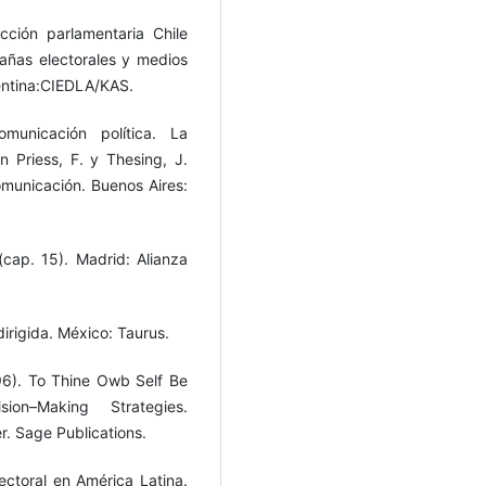
cción parlamentaria Chile
pañas electorales y medios
entina:CIEDLA/KAS.
unicación política. La
 Priess, F. y Thesing, J.
omunicación. Buenos Aires:
 (cap. 15). Madrid: Alianza
irigida. México: Taurus.
96). To Thine Owb Self Be
on–Making Strategies.
. Sage Publications.
ectoral en América Latina.