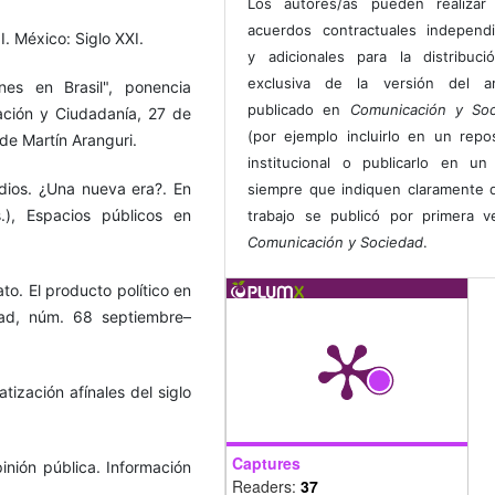
Los autores/as pueden realizar 
acuerdos contractuales independ
II. México: Siglo XXI.
y adicionales para la distribuc
exclusiva de la versión del art
nes en Brasil", ponencia
publicado en
Comunicación y Soc
ación y Ciudadanía, 27 de
(por ejemplo incluirlo en un repos
de Martín Aranguri.
institucional o publicarlo en un 
edios. ¿Una nueva era?. En
siempre que indiquen claramente 
.), Espacios públicos en
trabajo se publicó por primera 
Comunicación y Sociedad
.
o. El producto político en
dad, núm. 68 septiembre–
tización afínales del siglo
Captures
pinión pública. Información
Readers:
37