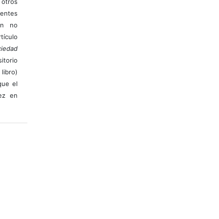
otros
ientes
ión no
ículo
iedad
itorio
libro)
que el
vez en