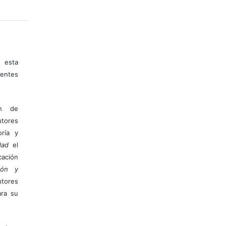
 esta
entes
ón de
tores
ría y
dad
el
ación
ión y
utores
ara su