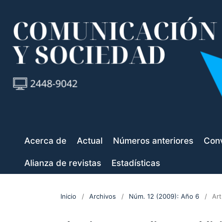
Acerca de
Actual
Números anteriores
Conv
Alianza de revistas
Estadísticas
Inicio
/
Archivos
/
Núm. 12 (2009): Año 6
/
Art