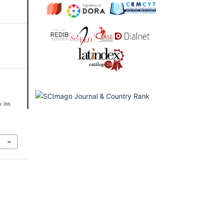
: los
Y