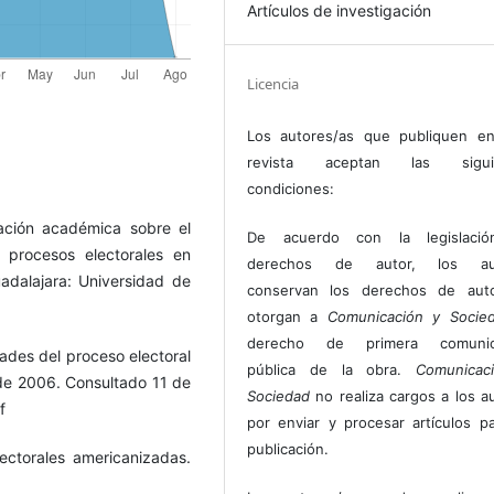
Artículos de investigación
Licencia
Los autores/as que publiquen en
revista aceptan las sigui
condiciones:
ación académica sobre el
De acuerdo con la legislaci
procesos electorales en
derechos de autor, los au
dalajara: Universidad de
conservan los derechos de auto
otorgan a
Comunicación y Socie
derecho de primera comunic
dades del proceso electoral
pública de la obra.
Comunicac
de 2006. Consultado 11 de
Sociedad
no realiza cargos a los a
f
por enviar y procesar artículos p
publicación.
lectorales americanizadas.