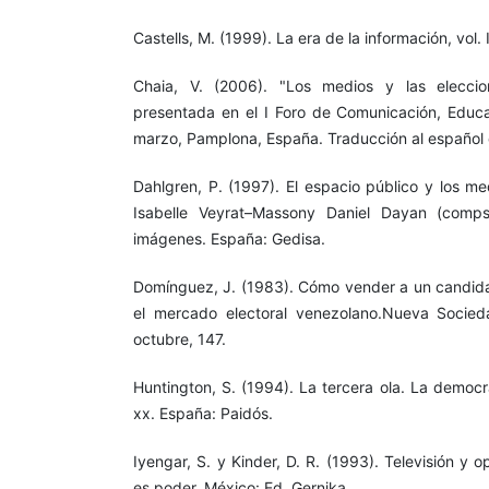
Castells, M. (1999). La era de la información, vol. 
Chaia, V. (2006). "Los medios y las eleccio
presentada en el I Foro de Comunicación, Educ
marzo, Pamplona, España. Traducción al español 
Dahlgren, P. (1997). El espacio público y los m
Isabelle Veyrat–Massony Daniel Dayan (comps
imágenes. España: Gedisa.
Domínguez, J. (1983). Cómo vender a un candidat
el mercado electoral venezolano.Nueva Socie
octubre, 147.
Huntington, S. (1994). La tercera ola. La democra
xx. España: Paidós.
Iyengar, S. y Kinder, D. R. (1993). Televisión y o
es poder. México: Ed. Gernika.