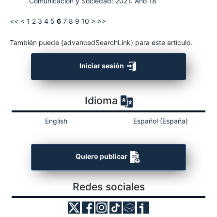
Comunicación y Sociedad: 2021: Año 18
<<
<
1
2
3
4
5
6
7
8
9
10
>
>>
También puede {advancedSearchLink} para este artículo.
Iniciar sesión
Idioma
English
Español (España)
Quiero publicar
Redes sociales