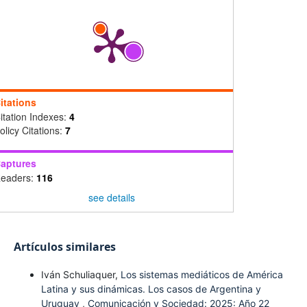
itations
itation Indexes:
4
olicy Citations:
7
aptures
eaders:
116
see details
Artículos similares
Iván Schuliaquer,
Los sistemas mediáticos de América
Latina y sus dinámicas. Los casos de Argentina y
Uruguay
,
Comunicación y Sociedad: 2025: Año 22