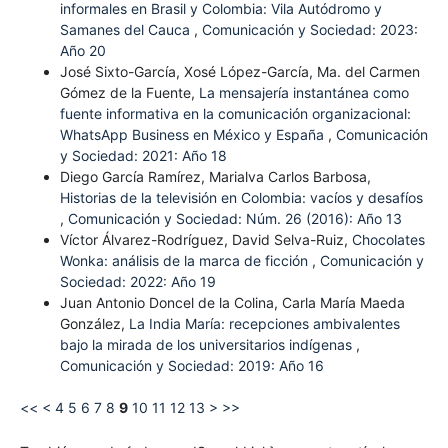
informales en Brasil y Colombia: Vila Autódromo y
Samanes del Cauca
,
Comunicación y Sociedad: 2023:
Año 20
José Sixto-García, Xosé López-García, Ma. del Carmen
Gómez de la Fuente,
La mensajería instantánea como
fuente informativa en la comunicación organizacional:
WhatsApp Business en México y España
,
Comunicación
y Sociedad: 2021: Año 18
Diego García Ramírez, Marialva Carlos Barbosa,
Historias de la televisión en Colombia: vacíos y desafíos
,
Comunicación y Sociedad: Núm. 26 (2016): Año 13
Víctor Álvarez-Rodríguez, David Selva-Ruiz,
Chocolates
Wonka: análisis de la marca de ficción
,
Comunicación y
Sociedad: 2022: Año 19
Juan Antonio Doncel de la Colina, Carla María Maeda
González,
La India María: recepciones ambivalentes
bajo la mirada de los universitarios indígenas
,
Comunicación y Sociedad: 2019: Año 16
<<
<
4
5
6
7
8
9
10
11
12
13
>
>>