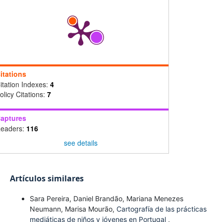
itations
itation Indexes:
4
olicy Citations:
7
aptures
eaders:
116
see details
Artículos similares
Sara Pereira, Daniel Brandão, Mariana Menezes
Neumann, Marisa Mourão,
Cartografía de las prácticas
mediáticas de niños y jóvenes en Portugal
,