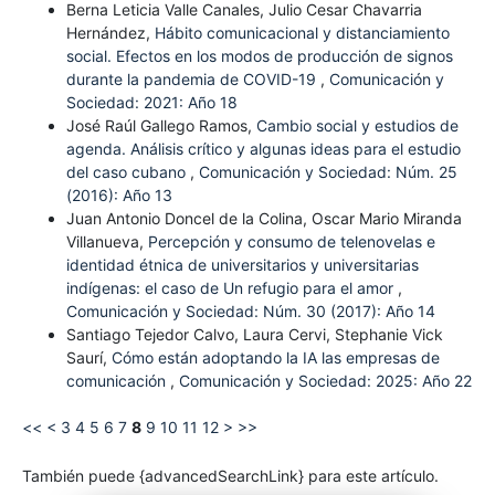
Berna Leticia Valle Canales, Julio Cesar Chavarria
Hernández,
Hábito comunicacional y distanciamiento
social. Efectos en los modos de producción de signos
durante la pandemia de COVID-19
,
Comunicación y
Sociedad: 2021: Año 18
José Raúl Gallego Ramos,
Cambio social y estudios de
agenda. Análisis crítico y algunas ideas para el estudio
del caso cubano
,
Comunicación y Sociedad: Núm. 25
(2016): Año 13
Juan Antonio Doncel de la Colina, Oscar Mario Miranda
Villanueva,
Percepción y consumo de telenovelas e
identidad étnica de universitarios y universitarias
indígenas: el caso de Un refugio para el amor
,
Comunicación y Sociedad: Núm. 30 (2017): Año 14
Santiago Tejedor Calvo, Laura Cervi, Stephanie Vick
Saurí,
Cómo están adoptando la IA las empresas de
comunicación
,
Comunicación y Sociedad: 2025: Año 22
<<
<
3
4
5
6
7
8
9
10
11
12
>
>>
También puede {advancedSearchLink} para este artículo.