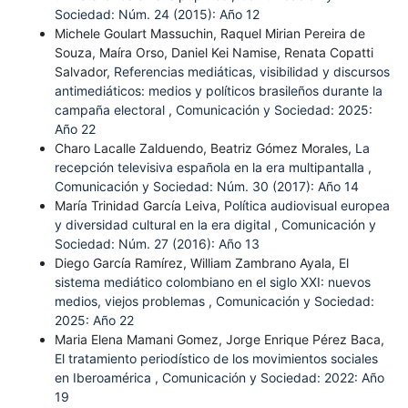
Sociedad: Núm. 24 (2015): Año 12
Michele Goulart Massuchin, Raquel Mirian Pereira de
Souza, Maíra Orso, Daniel Kei Namise, Renata Copatti
Salvador,
Referencias mediáticas, visibilidad y discursos
antimediáticos: medios y políticos brasileños durante la
campaña electoral
,
Comunicación y Sociedad: 2025:
Año 22
Charo Lacalle Zalduendo, Beatriz Gómez Morales,
La
recepción televisiva española en la era multipantalla
,
Comunicación y Sociedad: Núm. 30 (2017): Año 14
María Trinidad García Leiva,
Política audiovisual europea
y diversidad cultural en la era digital
,
Comunicación y
Sociedad: Núm. 27 (2016): Año 13
Diego García Ramírez, William Zambrano Ayala,
El
sistema mediático colombiano en el siglo XXI: nuevos
medios, viejos problemas
,
Comunicación y Sociedad:
2025: Año 22
Maria Elena Mamani Gomez, Jorge Enrique Pérez Baca,
El tratamiento periodístico de los movimientos sociales
en Iberoamérica
,
Comunicación y Sociedad: 2022: Año
19