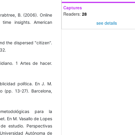
Captures
Readers:
28
 Crabtree, B. (2006). Online
l time insights. American
see details
d the dispersed "citizen".
-32.
idiano. 1 Artes de hacer.
licidad política. En J. M.
co (pp. 13-27). Barcelona,
-metodológicas para la
rnet. En M. Vasallo de Lopes
de estudio. Perspectivas
/Universidad Autónoma de