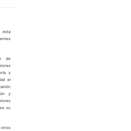
 esta
entes
ón de
tores
ría y
dad
el
ación
ión y
utores
ara su
otros