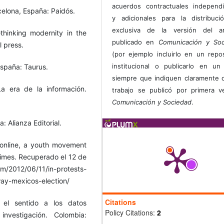
acuerdos contractuales independ
rcelona, España: Paidós.
y adicionales para la distribuc
exclusiva de la versión del art
ethinking modernity in the
publicado en
Comunicación y Soc
l press.
(por ejemplo incluirlo en un repos
institucional o publicarlo en un 
España: Taurus.
siempre que indiquen claramente 
La era de la información.
trabajo se publicó por primera 
Comunicación y Sociedad
.
 Alianza Editorial.
 online, a youth movement
imes. Recuperado el 12 de
om/2012/06/11/in-protests-
ay-mexicos-election/
Citations
 el sentido a los datos
Policy Citations:
2
investigación. Colombia: