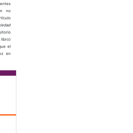
ientes
ión no
ículo
iedad
itorio
libro)
que el
vez en