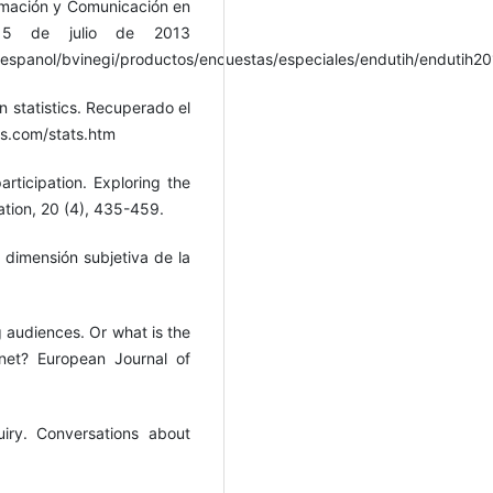
ormación y Comunicación en
l 5 de julio de 2013
/espanol/bvinegi/productos/encuestas/especiales/endutih/endutih20
n statistics. Recuperado el
ts.com/stats.htm
articipation. Exploring the
tion, 20 (4), 435-459.
dimensión subjetiva de la
g audiences. Or what is the
net? European Journal of
iry. Conversations about