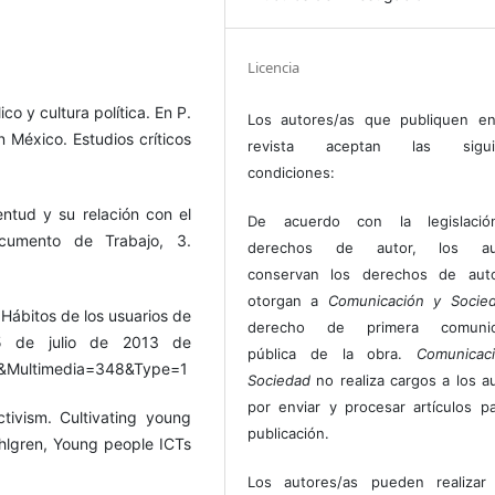
Licencia
co y cultura política. En P.
Los autores/as que publiquen en
 México. Estudios críticos
revista aceptan las sigui
condiciones:
entud y su relación con el
De acuerdo con la legislaci
ocumento de Trabajo, 3.
derechos de autor, los au
conservan los derechos de auto
otorgan a
Comunicación y Socie
Hábitos de los usuarios de
derecho de primera comunic
 5 de julio de 2013 de
pública de la obra.
Comunicac
le&Multimedia=348&Type=1
Sociedad
no realiza cargos a los a
por enviar y procesar artículos p
tivism. Cultivating young
publicación.
Dahlgren, Young people ICTs
Los autores/as pueden realizar 