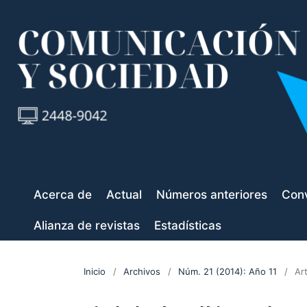
Acerca de
Actual
Números anteriores
Conv
Alianza de revistas
Estadísticas
Inicio
/
Archivos
/
Núm. 21 (2014): Año 11
/
Ar