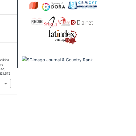
olítica
tre
dad
,
i21.572