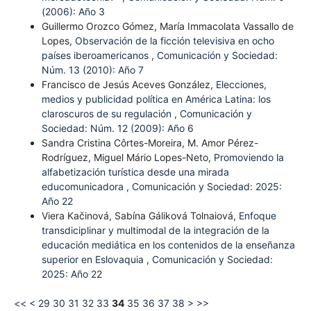
(2006): Año 3
Guillermo Orozco Gómez, María Immacolata Vassallo de
Lopes,
Observación de la ficción televisiva en ocho
países iberoamericanos
,
Comunicación y Sociedad:
Núm. 13 (2010): Año 7
Francisco de Jesús Aceves González,
Elecciones,
medios y publicidad política en América Latina: los
claroscuros de su regulación
,
Comunicación y
Sociedad: Núm. 12 (2009): Año 6
Sandra Cristina Côrtes-Moreira, M. Amor Pérez-
Rodríguez, Miguel Mário Lopes-Neto,
Promoviendo la
alfabetización turística desde una mirada
educomunicadora
,
Comunicación y Sociedad: 2025:
Año 22
Viera Kačinová, Sabína Gáliková Tolnaiová,
Enfoque
transdiciplinar y multimodal de la integración de la
educación mediática en los contenidos de la enseñanza
superior en Eslovaquia
,
Comunicación y Sociedad:
2025: Año 22
<<
<
29
30
31
32
33
34
35
36
37
38
>
>>