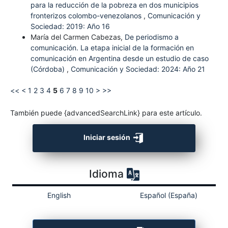
para la reducción de la pobreza en dos municipios
fronterizos colombo-venezolanos
,
Comunicación y
Sociedad: 2019: Año 16
María del Carmen Cabezas,
De periodismo a
comunicación. La etapa inicial de la formación en
comunicación en Argentina desde un estudio de caso
(Córdoba)
,
Comunicación y Sociedad: 2024: Año 21
<<
<
1
2
3
4
5
6
7
8
9
10
>
>>
También puede {advancedSearchLink} para este artículo.
Iniciar sesión
Idioma
English
Español (España)