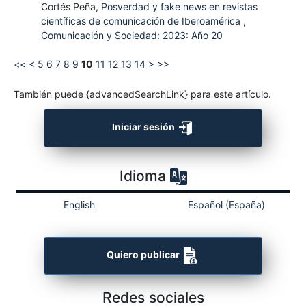
Cortés Peña,
Posverdad y fake news en revistas
científicas de comunicación de Iberoamérica
,
Comunicación y Sociedad: 2023: Año 20
<<
<
5
6
7
8
9
10
11
12
13
14
>
>>
También puede {advancedSearchLink} para este artículo.
Iniciar sesión
Idioma
English
Español (España)
Quiero publicar
Redes sociales