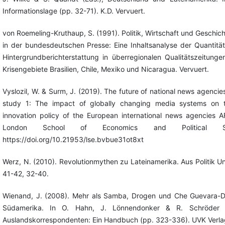
Informationslage (pp. 32-71). K.D. Vervuert.
von Roemeling-Kruthaup, S. (1991). Politik, Wirtschaft und Geschic
in der bundesdeutschen Presse: Eine Inhaltsanalyse der Quantität
Hintergrundberichterstattung in überregionalen Qualitätszeitunge
Krisengebiete Brasilien, Chile, Mexiko und Nicaragua. Vervuert.
Vyslozil, W. & Surm, J. (2019). The future of national news agencie
study 1: The impact of globally changing media systems on 
innovation policy of the European international news agencies 
London School of Economics and Political Sc
https://doi.org/10.21953/lse.bvbue31ot8xt
Werz, N. (2010). Revolutionmythen zu Lateinamerika. Aus Politik U
41-42, 32-40.
Wienand, J. (2008). Mehr als Samba, Drogen und Che Guevara-D
Südamerika. In O. Hahn, J. Lönnendonker & R. Schröder (
Auslandskorrespondenten: Ein Handbuch (pp. 323-336). UVK Verlag