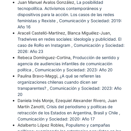
Juan Manuel Avalos González,
La posibilidad
tecnopolítica. Activismos contemporáneos y
dispositivos para la acción. Los casos de las redes
feministas y Rexiste
,
Comunicación y Sociedad: 2019:
Año 16
Araceli Castelló-Martínez, Blanca Miguélez-Juan,
Tradwives en redes sociales: ideología y publicidad. El
caso de RoRo en Instagram
,
Comunicación y Sociedad:
2026: Año 23
Rebeca Domínguez-Cortina,
Producción de sentido y
agencia de audiencias infantiles de comunicación
política
,
Comunicación y Sociedad: 2023: Año 20
Paulina Bravo-Maggi,
¿A qué se refieren las
organizaciones chilenas cuando dicen ser
transparentes?
,
Comunicación y Sociedad: 2023: Año
20
Daniela Inés Monje, Ezequiel Alexander Rivero, Juan
Martín Zanotti,
Crisis del periodismo y políticas de
retracción de los Estados en Argentina, Brasil y Chile
,
Comunicación y Sociedad: 2020: Año 17
Adalberto López Robles,
Populismo y campañas