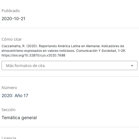
Publicado
2020-10-21
Cómo citar
Cazzamatta, R. (2020). Reportando América Latina en Alemania: indicadores de
etnocentrismo expresados en valores noticiosos.
Comunicación Y Sociedad
, 1–29.
https://doi.org/10.32870/cys.v2020.7688
Más formatos de cita
Número
2020: Año 17
Sección
Temática general
Licencia