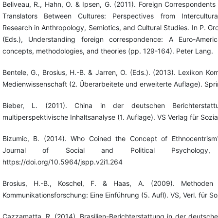
Beliveau, R., Hahn, O. & Ipsen, G. (2011). Foreign Correspondent
Translators Between Cultures: Perspectives from Intercultur
Research in Anthropology, Semiotics, and Cultural Studies. In P. Gr
(Eds.), Understanding foreign correspondence: A Euro-Amer
concepts, methodologies, and theories (pp. 129-164). Peter Lang.
Bentele, G., Brosius, H.-B. & Jarren, O. (Eds.). (2013). Lexikon K
Medienwissenschaft (2. Überarbeitete und erweiterte Auflage). Spr
Bieber, L. (2011). China in der deutschen Berichterstat
multiperspektivische Inhaltsanalyse (1. Auflage). VS Verlag für Sozi
Bizumic, B. (2014). Who Coined the Concept of Ethnocentrism?
Journal of Social and Political Psychology,
https://doi.org/10.5964/jspp.v2i1.264
Brosius, H.-B., Koschel, F. & Haas, A. (2009). Methoden 
Kommunikationsforschung: Eine Einführung (5. Aufl). VS, Verl. für So
Cazzamatta, R. (2014). Brasilien-Berichterstattung in der deutsch