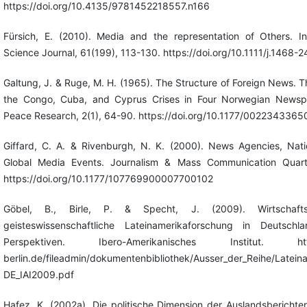
https://doi.org/10.4135/9781452218557.n166
Fürsich, E. (2010). Media and the representation of Others. Int
Science Journal, 61(199), 113-130. https://doi.org/10.1111/j.1468-
Galtung, J. & Ruge, M. H. (1965). The Structure of Foreign News. T
the Congo, Cuba, and Cyprus Crises in Four Norwegian Newspa
Peace Research, 2(1), 64-90. https://doi.org/10.1177/002234336
Giffard, C. A. & Rivenburgh, N. K. (2000). News Agencies, Nat
Global Media Events. Journalism & Mass Communication Quarter
https://doi.org/10.1177/107769900007700102
Göbel, B., Birle, P. & Specht, J. (2009). Wirtschafts
geisteswissenschaftliche Lateinamerikaforschung in Deutschla
Perspektiven. Ibero-Amerikanisches Institut. https:
berlin.de/fileadmin/dokumentenbibliothek/Ausser_der_Reihe/Latein
DE_IAI2009.pdf
Hafez, K. (2002a). Die politische Dimension der Auslandsberichters