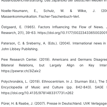
Auslandsberichterstattung: Das Japanbild der deutschen Medien im
Noelle-Neumann, E., Schulz, W. & Wilke, J. (2002)
Massenkommunikation. Fischer-Taschenbuch-Verl.
Östgaard, E. (1965). Factors Influencing the Flow of News. 
Research, 2(1), 39-63. https://doi.org/10.1177/002234336500200
Paterson, C. & Sreberny, A. (Eds.). (2004). International news in
John Libbey Publishing.
Pew Research Center. (2019). Americans and Germans Disagree
Bilateral Relations, but Largely Align on Key Interna
https://pewrsr.ch/3iZaix2
Polychronákis, L. (2019). Ethnocentrism. In J. Sturman (Ed.), The 
Encyclopedia of Music and Culture (pp. 842-843). SAGE Pu
https://doi.org/10.4135/9781483317731.n262
Pürer, H. & Raabe, J. (2007). Presse in Deutschland. UVK Verlagsges