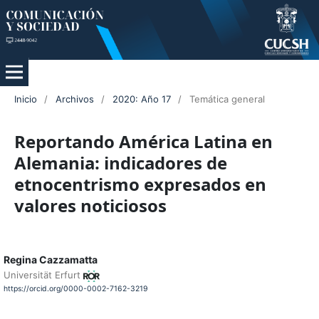
Inicio
/
Archivos
/
2020: Año 17
/
Temática general
Reportando América Latina en
Alemania: indicadores de
etnocentrismo expresados en
valores noticiosos
Regina Cazzamatta
Universität Erfurt
https://orcid.org/0000-0002-7162-3219