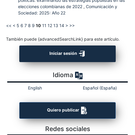
políticas: examinando las estrategias populistas en las
elecciones colombianas de 2022
,
Comunicación y
Sociedad: 2025: Año 22
<<
<
5
6
7
8
9
10
11
12
13
14
>
>>
También puede {advancedSearchLink} para este artículo.
Iniciar sesión
Idioma
English
Español (España)
Quiero publicar
Redes sociales