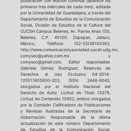
publicación con edición continua (aparece los
primeros tres miércoles de cada mes), editada
por la Universidad de Guadalajara, a través del
Departamento de Estudios de la Comunicación
Social, División de Estudios de la Cultura del
CUCSH Campus Belenes, Av. Parres Arias 150,
Belenes, C.P. 45100. Zapopan, Jalisco,
México, Teléfono (52-33)38193362,
http://www.comunicacionysociedad.cucsh.udg.mx,
comysoc@yahoo.com.mx y
comysoc@gmail.com. Editor responsable:
Gabriela Gómez Rodríguez. Reservas de
Derechos al Uso Exclusivo 04-2014-
120517405800-203, ISSN: 2448-9042,
otorgados por el Instituto Nacional del
Derecho de Autor. Licitud de Título 13379,
Licitud de Contenido 10952, ambos otorgados
por la Comisión Calificadora de Publicaciones
y Revistas Ilustradas de la Secretaría de
Gobernación. Responsable de la última
actualización de este número: Departamento
de Estudios de la Comunicación Social,