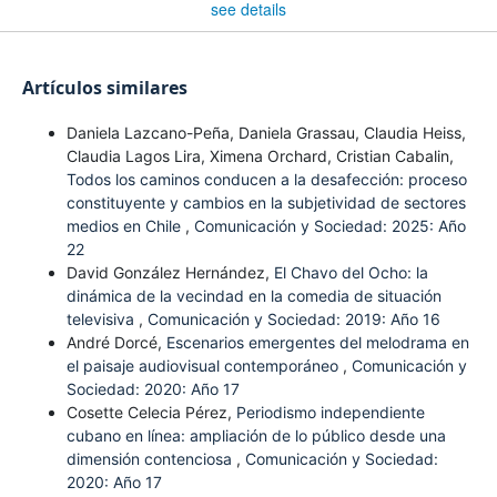
see details
Artículos similares
Daniela Lazcano-Peña, Daniela Grassau, Claudia Heiss,
Claudia Lagos Lira, Ximena Orchard, Cristian Cabalin,
Todos los caminos conducen a la desafección: proceso
constituyente y cambios en la subjetividad de sectores
medios en Chile
,
Comunicación y Sociedad: 2025: Año
22
David González Hernández,
El Chavo del Ocho: la
dinámica de la vecindad en la comedia de situación
televisiva
,
Comunicación y Sociedad: 2019: Año 16
André Dorcé,
Escenarios emergentes del melodrama en
el paisaje audiovisual contemporáneo
,
Comunicación y
Sociedad: 2020: Año 17
Cosette Celecia Pérez,
Periodismo independiente
cubano en línea: ampliación de lo público desde una
dimensión contenciosa
,
Comunicación y Sociedad:
2020: Año 17