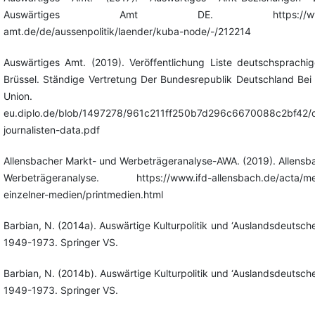
Auswärtiges Amt DE. https://www.aus
amt.de/de/aussenpolitik/laender/kuba-node/-/212214
Auswärtiges Amt. (2019). Veröffentlichung Liste deutschsprachige
Brüssel. Ständige Vertretung Der Bundesrepublik Deutschland Bei
Union. https://bru
eu.diplo.de/blob/1497278/961c211ff250b7d296c6670088c2bf42/
journalisten-data.pdf
Allensbacher Markt- und Werbeträgeranalyse-AWA. (2019). Allensb
Werbeträgeranalyse. https://www.ifd-allensbach.de/acta/med
einzelner-medien/printmedien.html
Barbian, N. (2014a). Auswärtige Kulturpolitik und ‘Auslandsdeutsche
1949-1973. Springer VS.
Barbian, N. (2014b). Auswärtige Kulturpolitik und ‘Auslandsdeutsche
1949-1973. Springer VS.