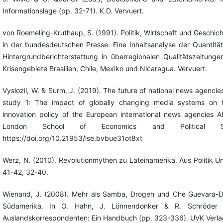
Informationslage (pp. 32-71). K.D. Vervuert.
von Roemeling-Kruthaup, S. (1991). Politik, Wirtschaft und Geschic
in der bundesdeutschen Presse: Eine Inhaltsanalyse der Quantität
Hintergrundberichterstattung in überregionalen Qualitätszeitunge
Krisengebiete Brasilien, Chile, Mexiko und Nicaragua. Vervuert.
Vyslozil, W. & Surm, J. (2019). The future of national news agencie
study 1: The impact of globally changing media systems on 
innovation policy of the European international news agencies 
London School of Economics and Political Sc
https://doi.org/10.21953/lse.bvbue31ot8xt
Werz, N. (2010). Revolutionmythen zu Lateinamerika. Aus Politik U
41-42, 32-40.
Wienand, J. (2008). Mehr als Samba, Drogen und Che Guevara-D
Südamerika. In O. Hahn, J. Lönnendonker & R. Schröder (
Auslandskorrespondenten: Ein Handbuch (pp. 323-336). UVK Verlag