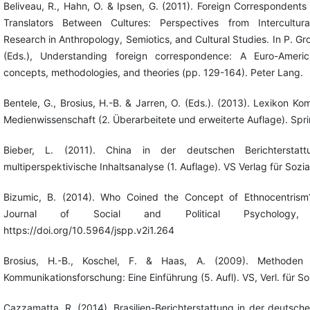
Beliveau, R., Hahn, O. & Ipsen, G. (2011). Foreign Correspondent
Translators Between Cultures: Perspectives from Intercultur
Research in Anthropology, Semiotics, and Cultural Studies. In P. Gr
(Eds.), Understanding foreign correspondence: A Euro-Amer
concepts, methodologies, and theories (pp. 129-164). Peter Lang.
Bentele, G., Brosius, H.-B. & Jarren, O. (Eds.). (2013). Lexikon K
Medienwissenschaft (2. Überarbeitete und erweiterte Auflage). Spr
Bieber, L. (2011). China in der deutschen Berichterstat
multiperspektivische Inhaltsanalyse (1. Auflage). VS Verlag für Sozi
Bizumic, B. (2014). Who Coined the Concept of Ethnocentrism?
Journal of Social and Political Psychology,
https://doi.org/10.5964/jspp.v2i1.264
Brosius, H.-B., Koschel, F. & Haas, A. (2009). Methoden 
Kommunikationsforschung: Eine Einführung (5. Aufl). VS, Verl. für So
Cazzamatta, R. (2014). Brasilien-Berichterstattung in der deutsch