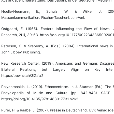
Auslandsberichterstattung: Das Japanbild der deutschen Medien im
Noelle-Neumann, E., Schulz, W. & Wilke, J. (2002)
Massenkommunikation. Fischer-Taschenbuch-Verl.
Östgaard, E. (1965). Factors Influencing the Flow of News. 
Research, 2(1), 39-63. https://doi.org/10.1177/002234336500200
Paterson, C. & Sreberny, A. (Eds.). (2004). International news in
John Libbey Publishing.
Pew Research Center. (2019). Americans and Germans Disagree
Bilateral Relations, but Largely Align on Key Interna
https://pewrsr.ch/3iZaix2
Polychronákis, L. (2019). Ethnocentrism. In J. Sturman (Ed.), The 
Encyclopedia of Music and Culture (pp. 842-843). SAGE Pu
https://doi.org/10.4135/9781483317731.n262
Pürer, H. & Raabe, J. (2007). Presse in Deutschland. UVK Verlagsges