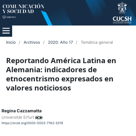
Inicio
/
Archivos
/
2020: Año 17
/
Temática general
Reportando América Latina en
Alemania: indicadores de
etnocentrismo expresados en
valores noticiosos
Regina Cazzamatta
Universität Erfurt
https://orcid.org/0000-0002-7162-3219