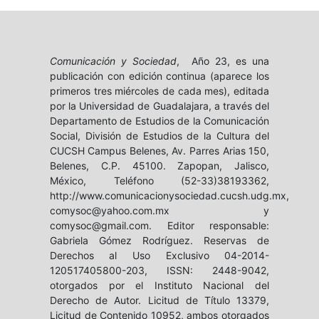
Comunicación y Sociedad
, Año 23, es una
publicación con edición continua (aparece los
primeros tres miércoles de cada mes), editada
por la Universidad de Guadalajara, a través del
Departamento de Estudios de la Comunicación
Social, División de Estudios de la Cultura del
CUCSH Campus Belenes, Av. Parres Arias 150,
Belenes, C.P. 45100. Zapopan, Jalisco,
México, Teléfono (52-33)38193362,
http://www.comunicacionysociedad.cucsh.udg.mx,
comysoc@yahoo.com.mx y
comysoc@gmail.com. Editor responsable:
Gabriela Gómez Rodríguez. Reservas de
Derechos al Uso Exclusivo 04-2014-
120517405800-203, ISSN: 2448-9042,
otorgados por el Instituto Nacional del
Derecho de Autor. Licitud de Título 13379,
Licitud de Contenido 10952, ambos otorgados