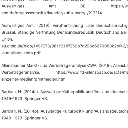
Auswärtiges Amt DE. https://www.aus
amt.de/de/aussenpolitik/laender/kuba-node/-/212214
Auswärtiges Amt. (2019). Veröffentlichung Liste deutschsprachige
Brüssel. Ständige Vertretung Der Bundesrepublik Deutschland Bei
Union. https://bru
eu.diplo.de/blob/1497278/961c211ff250b7d296c6670088c2bf42/
journalisten-data.pdf
Allensbacher Markt- und Werbeträgeranalyse-AWA. (2019). Allensb
Werbeträgeranalyse. https://www.ifd-allensbach.de/acta/med
einzelner-medien/printmedien.html
Barbian, N. (2014a). Auswärtige Kulturpolitik und ‘Auslandsdeutsche
1949-1973. Springer VS.
Barbian, N. (2014b). Auswärtige Kulturpolitik und ‘Auslandsdeutsche
1949-1973. Springer VS.