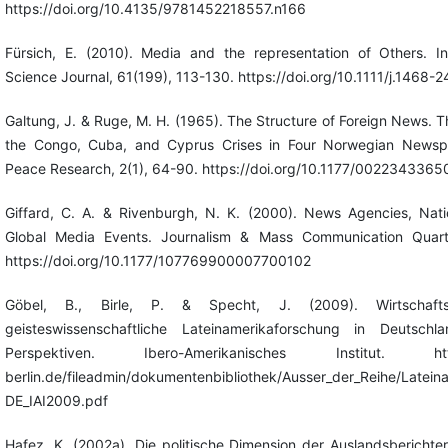
https://doi.org/10.4135/9781452218557.n166
Fürsich, E. (2010). Media and the representation of Others. Int
Science Journal, 61(199), 113-130. https://doi.org/10.1111/j.1468-
Galtung, J. & Ruge, M. H. (1965). The Structure of Foreign News. T
the Congo, Cuba, and Cyprus Crises in Four Norwegian Newspa
Peace Research, 2(1), 64-90. https://doi.org/10.1177/002234336
Giffard, C. A. & Rivenburgh, N. K. (2000). News Agencies, Nat
Global Media Events. Journalism & Mass Communication Quarter
https://doi.org/10.1177/107769900007700102
Göbel, B., Birle, P. & Specht, J. (2009). Wirtschafts
geisteswissenschaftliche Lateinamerikaforschung in Deutschla
Perspektiven. Ibero-Amerikanisches Institut. https:
berlin.de/fileadmin/dokumentenbibliothek/Ausser_der_Reihe/Latein
DE_IAI2009.pdf
Hafez, K. (2002a). Die politische Dimension der Auslandsberichters