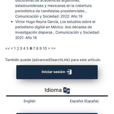
discursivas de académicas argentinas,
estadounidenses y mexicanas en la cobertura
periodística de candidatas presidenciales
,
Comunicación y Sociedad: 2022: Año 19
Víctor Hugo Reyna García,
Los estudios sobre el
periodismo digital en México: dos décadas de
investigación dispersa
,
Comunicación y Sociedad:
2021: Año 18
<<
<
1
2
3
4
5
6
7
8
9
10
>
>>
También puede {advancedSearchLink} para este artículo.
Iniciar sesión
Idioma
English
Español (España)