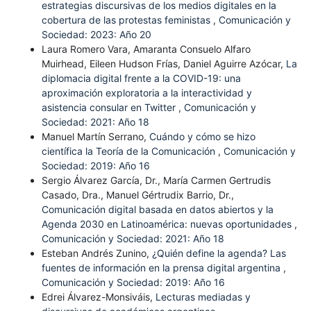
estrategias discursivas de los medios digitales en la
cobertura de las protestas feministas
,
Comunicación y
Sociedad: 2023: Año 20
Laura Romero Vara, Amaranta Consuelo Alfaro
Muirhead, Eileen Hudson Frías, Daniel Aguirre Azócar,
La
diplomacia digital frente a la COVID-19: una
aproximación exploratoria a la interactividad y
asistencia consular en Twitter
,
Comunicación y
Sociedad: 2021: Año 18
Manuel Martín Serrano,
Cuándo y cómo se hizo
científica la Teoría de la Comunicación
,
Comunicación y
Sociedad: 2019: Año 16
Sergio Álvarez García, Dr., María Carmen Gertrudis
Casado, Dra., Manuel Gértrudix Barrio, Dr.,
Comunicación digital basada en datos abiertos y la
Agenda 2030 en Latinoamérica: nuevas oportunidades
,
Comunicación y Sociedad: 2021: Año 18
Esteban Andrés Zunino,
¿Quién define la agenda? Las
fuentes de información en la prensa digital argentina
,
Comunicación y Sociedad: 2019: Año 16
Edrei Álvarez-Monsiváis,
Lecturas mediadas y