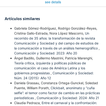
see details
Artículos similares
Gabriela Gómez-Rodríguez, Rodrigo González-Reyes,
Cristina Gallo-Estrada, Nora López Mascorro,
Un
recorrido de 35 años: la transformación de la revista
Comunicación y Sociedad y del campo de estudios de
la comunicación a través de un análisis hemerográfico
,
Comunicación y Sociedad: 2023: Año 20
Ángel Badillo, Guillermo Mastrini, Patricia Marenghi,
Teoría crítica, izquierda y políticas públicas de
comunicación: el caso de América Latina y los
gobiernos progresistas
,
Comunicación y Sociedad:
Núm. 24 (2015): Año 12
Daniela Grassau, Constanza Ortega-Gunckel, Soledad
Puente, William Porath,
Clickbait, anonimato y “cuña
selfie”: el temor como factor de cambio en las prácticas
periodísticas
,
Comunicación y Sociedad: 2024: Año 21
Claudia Pedraza,
Entre el carnaval y la confrontación: