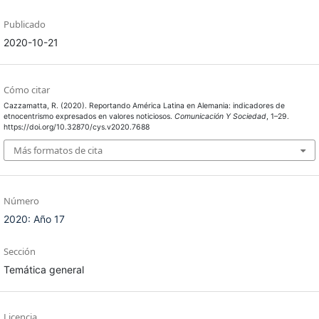
Publicado
2020-10-21
Cómo citar
Cazzamatta, R. (2020). Reportando América Latina en Alemania: indicadores de
etnocentrismo expresados en valores noticiosos.
Comunicación Y Sociedad
, 1–29.
https://doi.org/10.32870/cys.v2020.7688
Más formatos de cita
Número
2020: Año 17
Sección
Temática general
Licencia