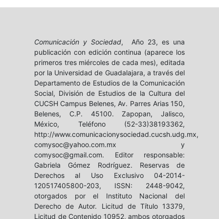
Comunicación y Sociedad
, Año 23, es una
publicación con edición continua (aparece los
primeros tres miércoles de cada mes), editada
por la Universidad de Guadalajara, a través del
Departamento de Estudios de la Comunicación
Social, División de Estudios de la Cultura del
CUCSH Campus Belenes, Av. Parres Arias 150,
Belenes, C.P. 45100. Zapopan, Jalisco,
México, Teléfono (52-33)38193362,
http://www.comunicacionysociedad.cucsh.udg.mx,
comysoc@yahoo.com.mx y
comysoc@gmail.com. Editor responsable:
Gabriela Gómez Rodríguez. Reservas de
Derechos al Uso Exclusivo 04-2014-
120517405800-203, ISSN: 2448-9042,
otorgados por el Instituto Nacional del
Derecho de Autor. Licitud de Título 13379,
Licitud de Contenido 10952, ambos otorgados