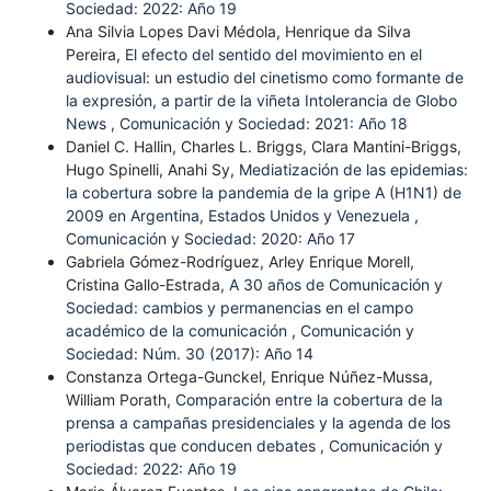
Sociedad: 2022: Año 19
Ana Silvia Lopes Davi Médola, Henrique da Silva
Pereira,
El efecto del sentido del movimiento en el
audiovisual: un estudio del cinetismo como formante de
la expresión, a partir de la viñeta Intolerancia de Globo
News
,
Comunicación y Sociedad: 2021: Año 18
Daniel C. Hallin, Charles L. Briggs, Clara Mantini-Briggs,
Hugo Spinelli, Anahi Sy,
Mediatización de las epidemias:
la cobertura sobre la pandemia de la gripe A (H1N1) de
2009 en Argentina, Estados Unidos y Venezuela
,
Comunicación y Sociedad: 2020: Año 17
Gabriela Gómez-Rodríguez, Arley Enrique Morell,
Cristina Gallo-Estrada,
A 30 años de Comunicación y
Sociedad: cambios y permanencias en el campo
académico de la comunicación
,
Comunicación y
Sociedad: Núm. 30 (2017): Año 14
Constanza Ortega-Gunckel, Enrique Núñez-Mussa,
William Porath,
Comparación entre la cobertura de la
prensa a campañas presidenciales y la agenda de los
periodistas que conducen debates
,
Comunicación y
Sociedad: 2022: Año 19