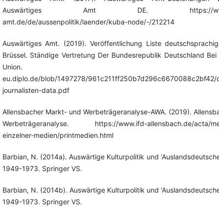
Auswärtiges Amt DE. https://www.aus
amt.de/de/aussenpolitik/laender/kuba-node/-/212214
Auswärtiges Amt. (2019). Veröffentlichung Liste deutschsprachige
Brüssel. Ständige Vertretung Der Bundesrepublik Deutschland Bei
Union. https://bru
eu.diplo.de/blob/1497278/961c211ff250b7d296c6670088c2bf42/
journalisten-data.pdf
Allensbacher Markt- und Werbeträgeranalyse-AWA. (2019). Allensb
Werbeträgeranalyse. https://www.ifd-allensbach.de/acta/med
einzelner-medien/printmedien.html
Barbian, N. (2014a). Auswärtige Kulturpolitik und ‘Auslandsdeutsche
1949-1973. Springer VS.
Barbian, N. (2014b). Auswärtige Kulturpolitik und ‘Auslandsdeutsche
1949-1973. Springer VS.