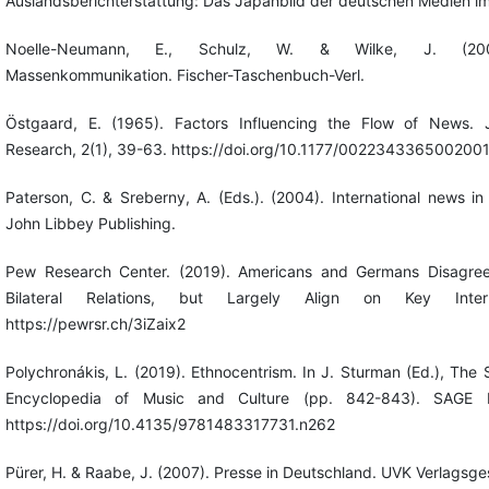
Auslandsberichterstattung: Das Japanbild der deutschen Medien im
Noelle-Neumann, E., Schulz, W. & Wilke, J. (2002)
Massenkommunikation. Fischer-Taschenbuch-Verl.
Östgaard, E. (1965). Factors Influencing the Flow of News. 
Research, 2(1), 39-63. https://doi.org/10.1177/002234336500200
Paterson, C. & Sreberny, A. (Eds.). (2004). International news in
John Libbey Publishing.
Pew Research Center. (2019). Americans and Germans Disagree
Bilateral Relations, but Largely Align on Key Interna
https://pewrsr.ch/3iZaix2
Polychronákis, L. (2019). Ethnocentrism. In J. Sturman (Ed.), The 
Encyclopedia of Music and Culture (pp. 842-843). SAGE Pu
https://doi.org/10.4135/9781483317731.n262
Pürer, H. & Raabe, J. (2007). Presse in Deutschland. UVK Verlagsges