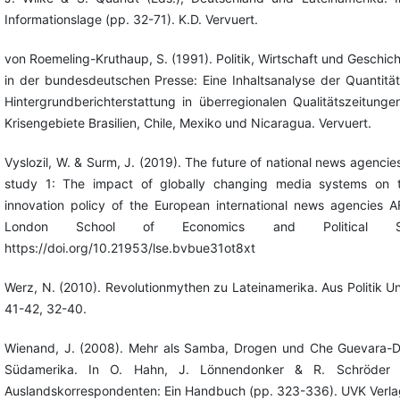
Informationslage (pp. 32-71). K.D. Vervuert.
von Roemeling-Kruthaup, S. (1991). Politik, Wirtschaft und Geschic
in der bundesdeutschen Presse: Eine Inhaltsanalyse der Quantität
Hintergrundberichterstattung in überregionalen Qualitätszeitunge
Krisengebiete Brasilien, Chile, Mexiko und Nicaragua. Vervuert.
Vyslozil, W. & Surm, J. (2019). The future of national news agencie
study 1: The impact of globally changing media systems on 
innovation policy of the European international news agencies 
London School of Economics and Political Sc
https://doi.org/10.21953/lse.bvbue31ot8xt
Werz, N. (2010). Revolutionmythen zu Lateinamerika. Aus Politik U
41-42, 32-40.
Wienand, J. (2008). Mehr als Samba, Drogen und Che Guevara-D
Südamerika. In O. Hahn, J. Lönnendonker & R. Schröder (
Auslandskorrespondenten: Ein Handbuch (pp. 323-336). UVK Verlag