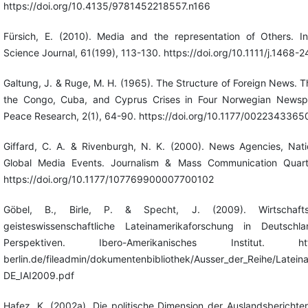
https://doi.org/10.4135/9781452218557.n166
Fürsich, E. (2010). Media and the representation of Others. Int
Science Journal, 61(199), 113-130. https://doi.org/10.1111/j.1468-
Galtung, J. & Ruge, M. H. (1965). The Structure of Foreign News. T
the Congo, Cuba, and Cyprus Crises in Four Norwegian Newspa
Peace Research, 2(1), 64-90. https://doi.org/10.1177/002234336
Giffard, C. A. & Rivenburgh, N. K. (2000). News Agencies, Nat
Global Media Events. Journalism & Mass Communication Quarter
https://doi.org/10.1177/107769900007700102
Göbel, B., Birle, P. & Specht, J. (2009). Wirtschafts
geisteswissenschaftliche Lateinamerikaforschung in Deutschla
Perspektiven. Ibero-Amerikanisches Institut. https:
berlin.de/fileadmin/dokumentenbibliothek/Ausser_der_Reihe/Latein
DE_IAI2009.pdf
Hafez, K. (2002a). Die politische Dimension der Auslandsberichters