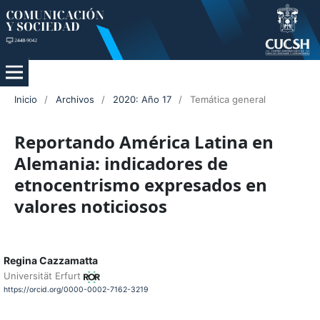
Inicio
/
Archivos
/
2020: Año 17
/
Temática general
Reportando América Latina en
Alemania: indicadores de
etnocentrismo expresados en
valores noticiosos
Regina Cazzamatta
Universität Erfurt
https://orcid.org/0000-0002-7162-3219