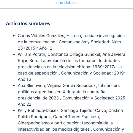
see details
Artículos similares
Carlos Vidales Gonzáles,
Historia, teoría e investigación
de la comunicación
,
Comunicación y Sociedad: Núm.
23 (2015): Año 12
William Porath, Constanza Ortega Gunckel, Ana Javiera
Rojas Soto,
La evolución de los formatos de debates
presidenciales en la televisión chilena: 1989-2017: Un
caso de especiación
,
Comunicación y Sociedad: 2019:
Año 16
Ana Slimovich, Virginia García Beaudoux,
Influencers
políticos argentinos en X durante la campaña
presidencial de 2023
,
Comunicación y Sociedad: 2025:
Año 22
Kelly Robledo-Dioses, Santiago Tejedor Calvo, Cristina
Pulido Rodríguez, Gabriel Torres Espinoza,
Ciberperiodismo y participación: taxonomía de la
interactividad en los medios digitales
,
Comunicación y