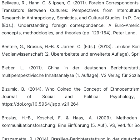
Beliveau, R., Hahn, O. & Ipsen, G. (2011). Foreign Correspondent
Translators Between Cultures: Perspectives from Intercultur
Research in Anthropology, Semiotics, and Cultural Studies. In P. Gr
(Eds.), Understanding foreign correspondence: A Euro-Amer
concepts, methodologies, and theories (pp. 129-164). Peter Lang.
Bentele, G., Brosius, H.-B. & Jarren, O. (Eds.). (2013). Lexikon K
Medienwissenschaft (2. Überarbeitete und erweiterte Auflage). Spr
Bieber, L. (2011). China in der deutschen Berichterstat
multiperspektivische Inhaltsanalyse (1. Auflage). VS Verlag für Sozi
Bizumic, B. (2014). Who Coined the Concept of Ethnocentrism?
Journal of Social and Political Psychology,
https://doi.org/10.5964/jspp.v2i1.264
Brosius, H.-B., Koschel, F. & Haas, A. (2009). Methoden 
Kommunikationsforschung: Eine Einführung (5. Aufl). VS, Verl. für So
Cazzamatta, R. (2014). Brasilien-Berichterstattung in der deutsch