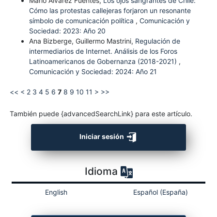
Mario Álvarez Fuentes,
Los ojos sangrantes de Chile:
Cómo las protestas callejeras forjaron un resonante
símbolo de comunicación política
,
Comunicación y
Sociedad: 2023: Año 20
Ana Bizberge, Guillermo Mastrini,
Regulación de
intermediarios de Internet. Análisis de los Foros
Latinoamericanos de Gobernanza (2018-2021)
,
Comunicación y Sociedad: 2024: Año 21
<<
<
2
3
4
5
6
7
8
9
10
11
>
>>
También puede {advancedSearchLink} para este artículo.
Iniciar sesión
Idioma
English
Español (España)