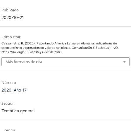
Publicado
2020-10-21
Cómo citar
Cazzamatta, R. (2020). Reportando América Latina en Alemania: indicadores de
etnocentrismo expresados en valores noticiosos.
Comunicación Y Sociedad
, 1–29.
https://doi.org/10.32870/cys.v2020.7688
Más formatos de cita
Número
2020: Año 17
Sección
Temática general
Licencia