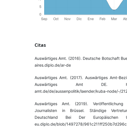
Citas
Auswärtiges Amt. (2016). Deutsche Botschaft Bue
aires.diplo.de/ar-de
Auswärtiges Amt. (2017). Auswärtiges Amt-Bez
Auswärtiges Amt DE. https://w
amt.de/de/aussenpolitik/laender/kuba-node/-/21
Auswärtiges Amt. (2019). Veröffentlichung 
Journalisten in Brüssel. Ständige Vertret
Deutschland Bei Der Europäischen Unio
eu.diplo.de/blob/1497278/961c211ff250b7d296