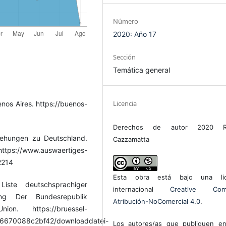
Número
2020: Año 17
Sección
Temática general
Licencia
nos Aires. https://buenos-
Derechos de autor 2020 R
iehungen zu Deutschland.
Cazzamatta
ww.auswaertiges-
2214
Esta obra está bajo una lic
Liste deutschsprachiger
internacional
Creative Com
ung Der Bundesrepublik
Atribución-NoComercial 4.0
.
n. https://bruessel-
c6670088c2bf42/downloaddatei-
Los autores/as que publiquen en