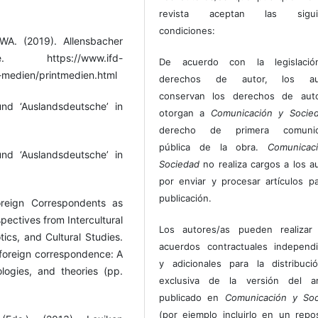
revista aceptan las sigui
condiciones:
WA. (2019). Allensbacher
 https://www.ifd-
De acuerdo con la legislaci
-medien/printmedien.html
derechos de autor, los au
conservan los derechos de auto
und ‘Auslandsdeutsche’ in
otorgan a
Comunicación y Socie
derecho de primera comunic
pública de la obra.
Comunicac
und ‘Auslandsdeutsche’ in
Sociedad
no realiza cargos a los a
por enviar y procesar artículos p
publicación.
oreign Correspondents as
pectives from Intercultural
Los autores/as pueden realizar 
cs, and Cultural Studies.
acuerdos contractuales independ
 foreign correspondence: A
y adicionales para la distribuc
ogies, and theories (pp.
exclusiva de la versión del art
publicado en
Comunicación y Soc
(por ejemplo incluirlo en un repos