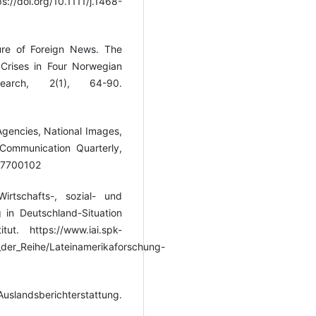
://doi.org/10.1111/j.1468-
ure of Foreign News. The
Crises in Four Norwegian
arch, 2(1), 64-90.
Agencies, National Images,
Communication Quarterly,
007700102
irtschafts-, sozial- und
 in Deutschland-Situation
ut. https://www.iai.spk-
_der_Reihe/Lateinamerikaforschung-
Auslandsberichterstattung.