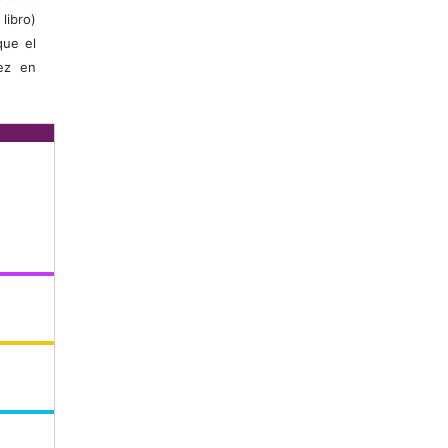
libro)
que el
vez en