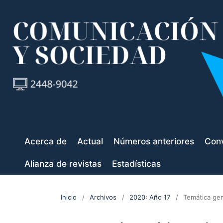
Acerca de
Actual
Números anteriores
Conv
Alianza de revistas
Estadísticas
Inicio
/
Archivos
/
2020: Año 17
/
Temática gen