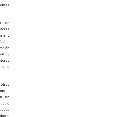
entes
ón de
tores
ría y
dad
el
ación
ión y
utores
ara su
otros
ientes
ión no
ículo
iedad
itorio