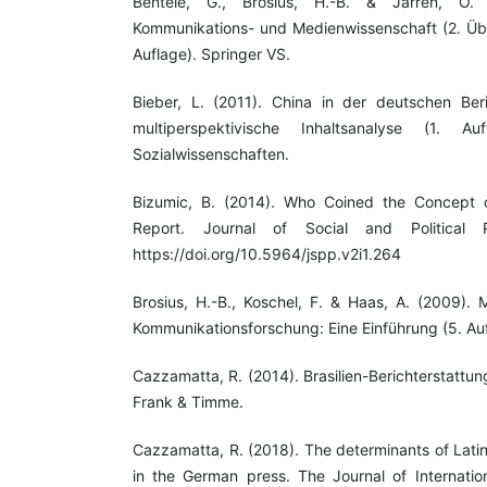
Bentele, G., Brosius, H.-B. & Jarren, O. 
Kommunikations- und Medienwissenschaft (2. Übe
Auflage). Springer VS.
Bieber, L. (2011). China in der deutschen Ber
multiperspektivische Inhaltsanalyse (1. A
Sozialwissenschaften.
Bizumic, B. (2014). Who Coined the Concept o
Report. Journal of Social and Political P
https://doi.org/10.5964/jspp.v2i1.264
Brosius, H.-B., Koschel, F. & Haas, A. (2009).
Kommunikationsforschung: Eine Einführung (5. Aufl)
Cazzamatta, R. (2014). Brasilien-Berichterstattu
Frank & Timme.
Cazzamatta, R. (2018). The determinants of Lati
in the German press. The Journal of Internatio