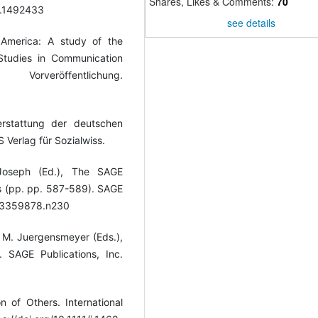
Shares, Likes & Comments:
70
8.1492433
see details
 America: A study of the
tudies in Communication
eröffentlichung.
erstattung der deutschen
Verlag für Sozialwiss.
 Joseph (Ed.), The SAGE
s (pp. pp. 587-589). SAGE
1483359878.n230
 & M. Juergensmeyer (Eds.),
 SAGE Publications, Inc.
n of Others. International