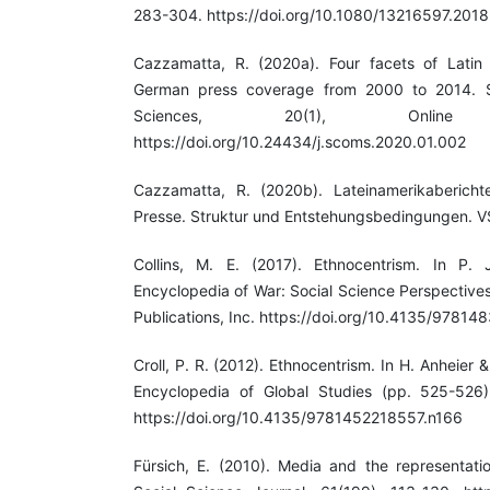
283-304. https://doi.org/10.1080/13216597.201
Cazzamatta, R. (2020a). Four facets of Latin
German press coverage from 2000 to 2014. S
Sciences, 20(1), Online Vorv
https://doi.org/10.24434/j.scoms.2020.01.002
Cazzamatta, R. (2020b). Lateinamerikabericht
Presse. Struktur und Entstehungsbedingungen. VS 
Collins, M. E. (2017). Ethnocentrism. In P.
Encyclopedia of War: Social Science Perspective
Publications, Inc. https://doi.org/10.4135/978
Croll, P. R. (2012). Ethnocentrism. In H. Anheier
Encyclopedia of Global Studies (pp. 525-526).
https://doi.org/10.4135/9781452218557.n166
Fürsich, E. (2010). Media and the representatio