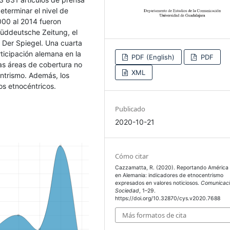
eterminar el nivel de
000 al 2014 fueron
Süddeutsche Zeitung, el
y Der Spiegel. Una cuarta
ticipación alemana en la
PDF (English)
PDF
Las áreas de cobertura no
XML
entrismo. Además, los
os etnocéntricos.
Publicado
2020-10-21
Cómo citar
Cazzamatta, R. (2020). Reportando América 
en Alemania: indicadores de etnocentrismo
expresados en valores noticiosos.
Comunicaci
Sociedad
, 1–29.
https://doi.org/10.32870/cys.v2020.7688
Más formatos de cita