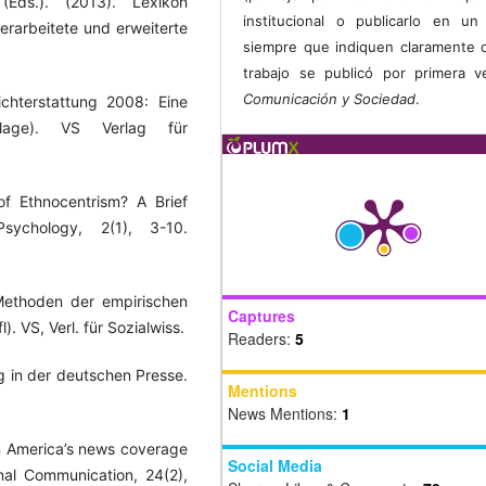
(Eds.). (2013). Lexikon
institucional o publicarlo en un 
rarbeitete und erweiterte
siempre que indiquen claramente 
trabajo se publicó por primera 
Comunicación y Sociedad
.
ichterstattung 2008: Eine
uflage). VS Verlag für
f Ethnocentrism? A Brief
sychology, 2(1), 3-10.
 Methoden der empirischen
Captures
. VS, Verl. für Sozialwiss.
Readers:
5
ng in der deutschen Presse.
Mentions
News Mentions:
1
n America’s news coverage
Social Media
nal Communication, 24(2),