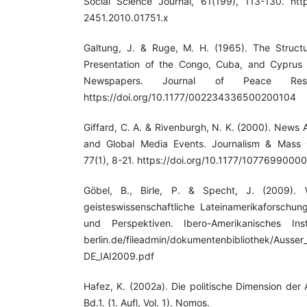
Social Science Journal, 61(199), 113-130. https
2451.2010.01751.x
Galtung, J. & Ruge, M. H. (1965). The Struct
Presentation of the Congo, Cuba, and Cyprus 
Newspapers. Journal of Peace Rese
https://doi.org/10.1177/002234336500200104
Giffard, C. A. & Rivenburgh, N. K. (2000). News 
and Global Media Events. Journalism & Mass 
77(1), 8-21. https://doi.org/10.1177/107769900
Göbel, B., Birle, P. & Specht, J. (2009). W
geisteswissenschaftliche Lateinamerikaforschung
und Perspektiven. Ibero-Amerikanisches Instit
berlin.de/fileadmin/dokumentenbibliothek/Ausser
DE_IAI2009.pdf
Hafez, K. (2002a). Die politische Dimension der 
Bd.1. (1. Aufl, Vol. 1). Nomos.