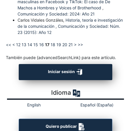
masculinas en Facebook y TikTok: El caso de De
Machos a Hombres y Voices of Brotherhood
,
Comunicación y Sociedad: 2024: Año 21
Carlos Vidales Gonzáles,
Historia, teoría e investigación
de la comunicación
,
Comunicación y Sociedad: Núm.
23 (2015): Año 12
<<
<
12
13
14
15
16
17
18
19
20
21
>
>>
También puede {advancedSearchLink} para este artículo.
Iniciar sesión
Idioma
English
Español (España)
Quiero publicar