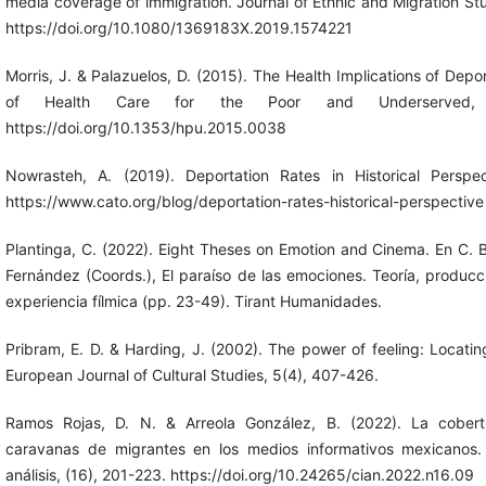
media coverage of immigration. Journal of Ethnic and Migration Stu
https://doi.org/10.1080/1369183X.2019.1574221
Morris, J. & Palazuelos, D. (2015). The Health Implications of Depor
of Health Care for the Poor and Underserved, 
https://doi.org/10.1353/hpu.2015.0038
Nowrasteh, A. (2019). Deportation Rates in Historical Perspect
https://www.cato.org/blog/deportation-rates-historical-perspective
Plantinga, C. (2022). Eight Theses on Emotion and Cinema. En C. 
Fernández (Coords.), El paraíso de las emociones. Teoría, producc
experiencia fílmica (pp. 23-49). Tirant Humanidades.
Pribram, E. D. & Harding, J. (2002). The power of feeling: Locatin
European Journal of Cultural Studies, 5(4), 407-426.
Ramos Rojas, D. N. & Arreola González, B. (2022). La cobert
caravanas de migrantes en los medios informativos mexicanos.
análisis, (16), 201-223. https://doi.org/10.24265/cian.2022.n16.09