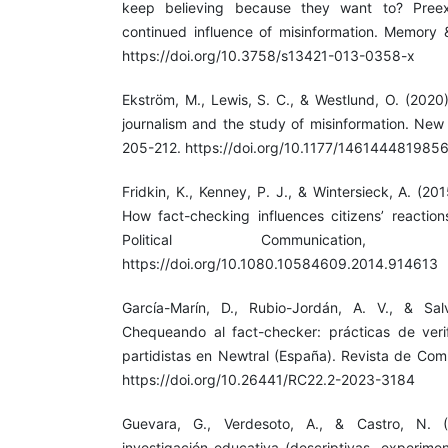
keep believing because they want to? Preexi
continued influence of misinformation. Memory 
https://doi.org/10.3758/s13421-013-0358-x
Ekström, M., Lewis, S. C., & Westlund, O. (2020)
journalism and the study of misinformation. New
205-212. https://doi.org/10.1177/146144481985
Fridkin, K., Kenney, P. J., & Wintersieck, A. (2015)
How fact-checking influences citizens’ reaction
Political Communication,
https://doi.org/10.1080.10584609.2014.914613
García-Marín, D., Rubio-Jordán, A. V., & Salv
Chequeando al fact-checker: prácticas de verif
partidistas en Newtral (España). Revista de Com
https://doi.org/10.26441/RC22.2-2023-3184
Guevara, G., Verdesoto, A., & Castro, N. 
investigación educativa (descriptivas, experimen