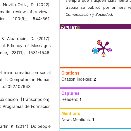
siempre que indiquen claramente 
Novillo-Ortiz, D. (2022).
trabajo se publicó por primera 
matic review of reviews.
Comunicación y Sociedad
.
ion, 100(9), 544-561.
& Albarracin, D. (2017).
cal Efficacy of Messages
ence, 28(11), 1531-1546.
Citations
f misinformation on social
Citation Indexes:
2
at it. Computers in Human
.chb.2022.107643
Captures
Readers:
1
xicación [Transcripción].
os Programas de Formación
Mentions
News Mentions:
1
artin, K. (2014). Do people