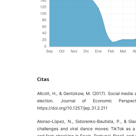
Citas
Allcott, H., & Gentzkow, M. (2017). Social media
election. Journal of Economic Perspect
https://doi.org/10.1257/jep.31.2.211
Alonso-López, N., Sidorenko-Bautista, P., & Gia
challenges and viral dance moves: TikTok as a v
and fact-checking in Spain, Portugal, Brazil, and