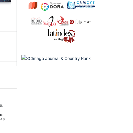
).
as
ña y