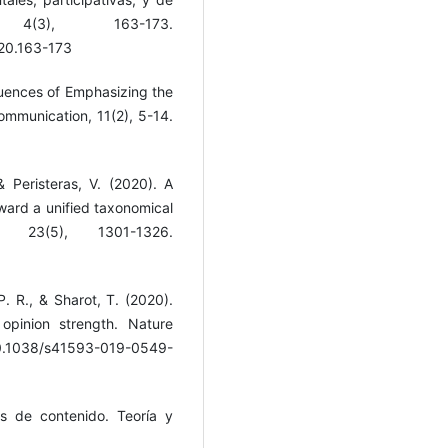
O, 4(3), 163-173.
020.163-173
uences of Emphasizing the
ommunication, 11(2), 5-14.
 & Peristeras, V. (2020). A
oward a unified taxonomical
23(5), 1301-1326.
. R., & Sharot, T. (2020).
 opinion strength. Nature
/10.1038/s41593-019-0549-
is de contenido. Teoría y