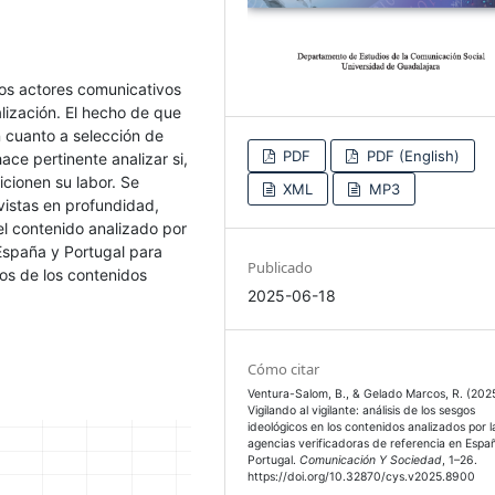
os actores comunicativos
lización. El hecho de que
n cuanto a selección de
PDF
PDF (English)
ace pertinente analizar si,
cionen su labor. Se
XML
MP3
vistas en profundidad,
el contenido analizado por
 España y Portugal para
Publicado
cos de los contenidos
2025-06-18
Cómo citar
Ventura-Salom, B., & Gelado Marcos, R. (2025
Vigilando al vigilante: análisis de los sesgos
ideológicos en los contenidos analizados por l
agencias verificadoras de referencia en Espa
Portugal.
Comunicación Y Sociedad
, 1–26.
https://doi.org/10.32870/cys.v2025.8900