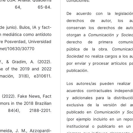
condiciones:
a, 64, 65-84.
De acuerdo con la legislaci
derechos de autor, los au
e junio). Bulos, IA y fact-
conservan los derechos de auto
n mediática como antídoto
otorgan a
Comunicación y Socie
re Posverdad, Universidad
derecho de primera comunic
e.net/10630/30770
pública de la obra.
Comunicac
Sociedad
no realiza cargos a los a
 V., & Gradim, A. (2022).
por enviar y procesar artículos p
ase of the 2019 and 2022
publicación.
rmación, 31(6), e310611.
Los autores/as pueden realizar 
acuerdos contractuales independ
N. (2022). Fake News, Fact
y adicionales para la distribuc
mors in the 2018 Brazilian
exclusiva de la versión del art
, 84(4), 2188-2201.
publicado en
Comunicación y Soc
(por ejemplo incluirlo en un repos
institucional o publicarlo en un 
lmeida, J. M., Azzopardi-