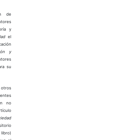
ón de
tores
ría y
dad
el
ación
ión y
utores
ara su
otros
ientes
ión no
ículo
iedad
itorio
libro)