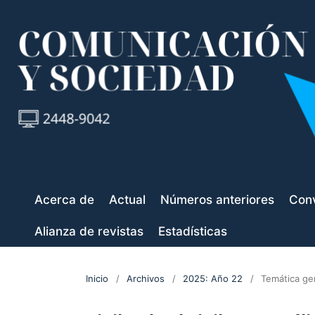
Acerca de
Actual
Números anteriores
Conv
Alianza de revistas
Estadísticas
Inicio
/
Archivos
/
2025: Año 22
/
Temática ge