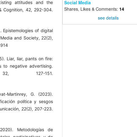
Social Media
sting attitudes and the
Shares, Likes & Comments:
14
& Cognition, 42, 292-304.
see details
. Epistemologies of digital
 Media and Society, 22(2),
6914
. Liar, liar, pants on fire:
s to negative advertising.
 32, 127-151.
at-Martinrey, G. (2023).
icación política y sesgos
unicación, 22(2), 207-223.
(2020). Metodologías de
tales, participativas, y de