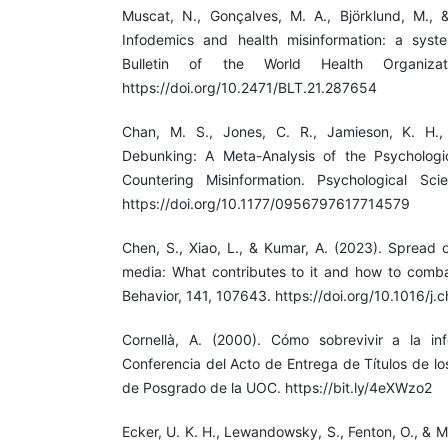
Muscat, N., Gonçalves, M. A., Björklund, M., & 
Infodemics and health misinformation: a syste
Bulletin of the World Health Organizat
https://doi.org/10.2471/BLT.21.287654
Chan, M. S., Jones, C. R., Jamieson, K. H., 
Debunking: A Meta-Analysis of the Psychologi
Countering Misinformation. Psychological Sci
https://doi.org/10.1177/0956797617714579
Chen, S., Xiao, L., & Kumar, A. (2023). Spread o
media: What contributes to it and how to comb
Behavior, 141, 107643. https://doi.org/10.1016/j
Cornellà, A. (2000). Cómo sobrevivir a la info
Conferencia del Acto de Entrega de Títulos de l
de Posgrado de la UOC. https://bit.ly/4eXWzo2
Ecker, U. K. H., Lewandowsky, S., Fenton, O., & M