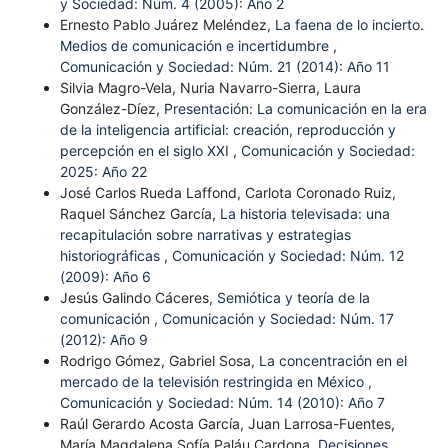
y Sociedad: Núm. 4 (2005): Año 2
Ernesto Pablo Juárez Meléndez,
La faena de lo incierto.
Medios de comunicación e incertidumbre
,
Comunicación y Sociedad: Núm. 21 (2014): Año 11
Silvia Magro-Vela, Nuria Navarro-Sierra, Laura
González-Díez,
Presentación: La comunicación en la era
de la inteligencia artificial: creación, reproducción y
percepción en el siglo XXI
,
Comunicación y Sociedad:
2025: Año 22
José Carlos Rueda Laffond, Carlota Coronado Ruiz,
Raquel Sánchez García,
La historia televisada: una
recapitulación sobre narrativas y estrategias
historiográficas
,
Comunicación y Sociedad: Núm. 12
(2009): Año 6
Jesús Galindo Cáceres,
Semiótica y teoría de la
comunicación
,
Comunicación y Sociedad: Núm. 17
(2012): Año 9
Rodrigo Gómez, Gabriel Sosa,
La concentración en el
mercado de la televisión restringida en México
,
Comunicación y Sociedad: Núm. 14 (2010): Año 7
Raúl Gerardo Acosta García, Juan Larrosa-Fuentes,
María Magdalena Sofía Paláu Cardona,
Decisiones