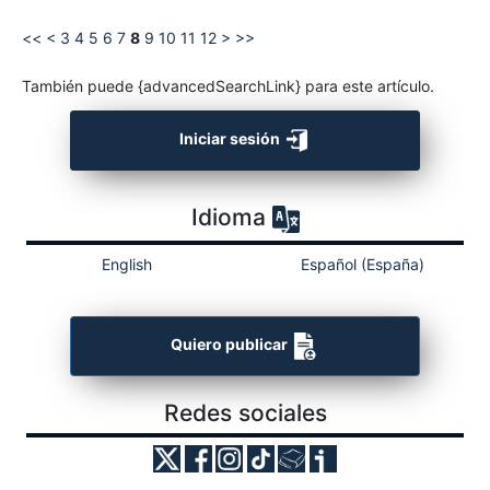
<<
<
3
4
5
6
7
8
9
10
11
12
>
>>
También puede {advancedSearchLink} para este artículo.
Iniciar sesión
Idioma
English
Español (España)
Quiero publicar
Redes sociales