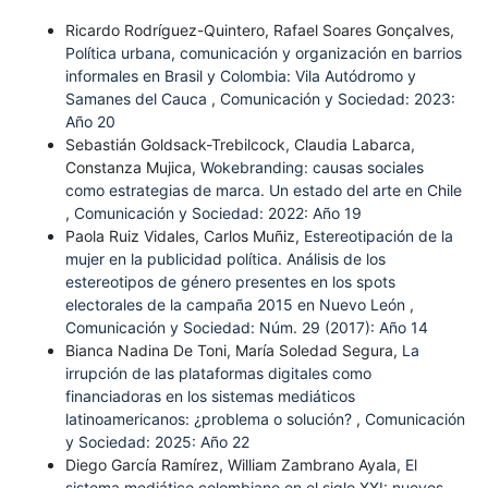
Ricardo Rodríguez-Quintero, Rafael Soares Gonçalves,
Política urbana, comunicación y organización en barrios
informales en Brasil y Colombia: Vila Autódromo y
Samanes del Cauca
,
Comunicación y Sociedad: 2023:
Año 20
Sebastián Goldsack-Trebilcock, Claudia Labarca,
Constanza Mujica,
Wokebranding: causas sociales
como estrategias de marca. Un estado del arte en Chile
,
Comunicación y Sociedad: 2022: Año 19
Paola Ruiz Vidales, Carlos Muñiz,
Estereotipación de la
mujer en la publicidad política. Análisis de los
estereotipos de género presentes en los spots
electorales de la campaña 2015 en Nuevo León
,
Comunicación y Sociedad: Núm. 29 (2017): Año 14
Bianca Nadina De Toni, María Soledad Segura,
La
irrupción de las plataformas digitales como
financiadoras en los sistemas mediáticos
latinoamericanos: ¿problema o solución?
,
Comunicación
y Sociedad: 2025: Año 22
Diego García Ramírez, William Zambrano Ayala,
El
sistema mediático colombiano en el siglo XXI: nuevos