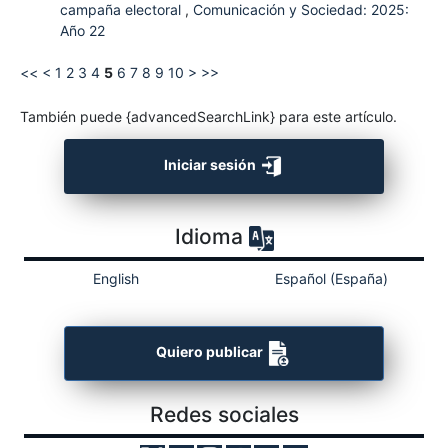
campaña electoral
,
Comunicación y Sociedad: 2025:
Año 22
<<
<
1
2
3
4
5
6
7
8
9
10
>
>>
También puede {advancedSearchLink} para este artículo.
Iniciar sesión
Idioma
English
Español (España)
Quiero publicar
Redes sociales