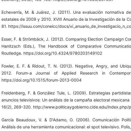
Echeverría, M. & Juárez, J. (2011). Una evaluación normativa d
estatales de 2009 y 2010. XVIII Anuario de la Investigación de la
81. https://issuu.com/coneicc/docs/xi_anuario_de_investigacio_n_c
Esser, F. & Strömbäck, J. (2012). Comparing Election Campaign Co
Hanitzsch (Eds.), The Handbook of Comparative Communicati
Routledge. https://doi.org/10.4324/9780203149102
Fowler, E. F. & Ridout, T. N. (2012). Negative, Angry, and Ubiquit
2012. Forum-a Journal of Applied Research in Contemporar
https://doi.org/10.1515/forum-2013-0004
Freidenberg, F. & González Tule, L. (2009). Estrategias partidist
anuncios televisivos: Un análisis de la campaña electoral mexicana 
16(2), 269-320. http://www.politicaygobierno.cide.edu/index.php/p
García Beaudoux, V. & D'Adamo, O. (2006). Comunicación Polít
Análisis de una herramienta comunicacional: el spot televisivo. Polis,