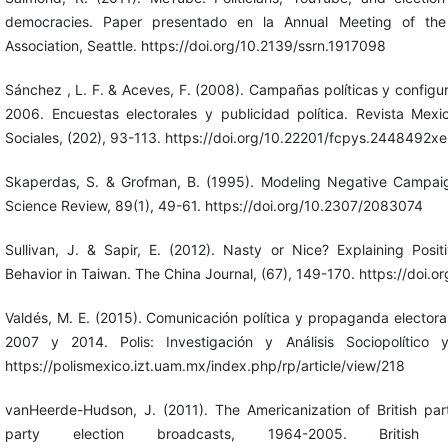
democracies. Paper presentado en la Annual Meeting of the 
Association, Seattle. https://doi.org/10.2139/ssrn.1917098
Sánchez , L. F. & Aceves, F. (2008). Campañas políticas y configura
2006. Encuestas electorales y publicidad política. Revista Mexi
Sociales, (202), 93-113. https://doi.org/10.22201/fcpys.2448492
Skaperdas, S. & Grofman, B. (1995). Modeling Negative Campaign
Science Review, 89(1), 49-61. https://doi.org/10.2307/2083074
Sullivan, J. & Sapir, E. (2012). Nasty or Nice? Explaining Pos
Behavior in Taiwan. The China Journal, (67), 149-170. https://doi.
Valdés, M. E. (2015). Comunicación política y propaganda elector
2007 y 2014. Polis: Investigación y Análisis Sociopolítico y
https://polismexico.izt.uam.mx/index.php/rp/article/view/218
vanHeerde-Hudson, J. (2011). The Americanization of British part
party election broadcasts, 1964-2005. British P