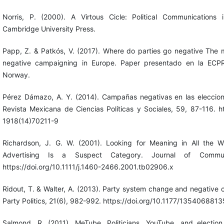
Norris, P. (2000). A Virtous Cicle: Political Communications i
Cambridge University Press.
Papp, Z. & Patkós, V. (2017). Where do parties go negative The m
negative campaigning in Europe. Paper presentado en la ECPR
Norway.
Pérez Dámazo, A. Y. (2014). Campañas negativas en las elecci
Revista Mexicana de Ciencias Políticas y Sociales, 59, 87-116. h
1918(14)70211-9
Richardson, J. G. W. (2001). Looking for Meaning in All the 
Advertising Is a Suspect Category. Journal of Communi
https://doi.org/10.1111/j.1460-2466.2001.tb02906.x
Ridout, T. & Walter, A. (2013). Party system change and negative
Party Politics, 21(6), 982-992. https://doi.org/10.1177/13540688
Salmond, R. (2011). MeTube. Politicians, YouTube, and electio