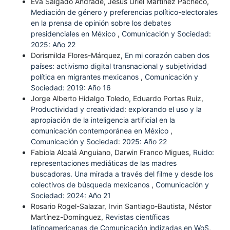
Eva Salgado Andrade, Jesús Uriel Martínez Pacheco,
Mediación de género y preferencias político-electorales
en la prensa de opinión sobre los debates
presidenciales en México
,
Comunicación y Sociedad:
2025: Año 22
Dorismilda Flores-Márquez,
En mi corazón caben dos
países: activismo digital transnacional y subjetividad
política en migrantes mexicanos
,
Comunicación y
Sociedad: 2019: Año 16
Jorge Alberto Hidalgo Toledo, Eduardo Portas Ruiz,
Productividad y creatividad: explorando el uso y la
apropiación de la inteligencia artificial en la
comunicación contemporánea en México
,
Comunicación y Sociedad: 2025: Año 22
Fabiola Alcalá Anguiano, Darwin Franco Migues,
Ruido:
representaciones mediáticas de las madres
buscadoras. Una mirada a través del filme y desde los
colectivos de búsqueda mexicanos
,
Comunicación y
Sociedad: 2024: Año 21
Rosario Rogel-Salazar, Irvin Santiago-Bautista, Néstor
Martínez-Domínguez,
Revistas científicas
latinoamericanas de Comunicación indizadas en WoS,