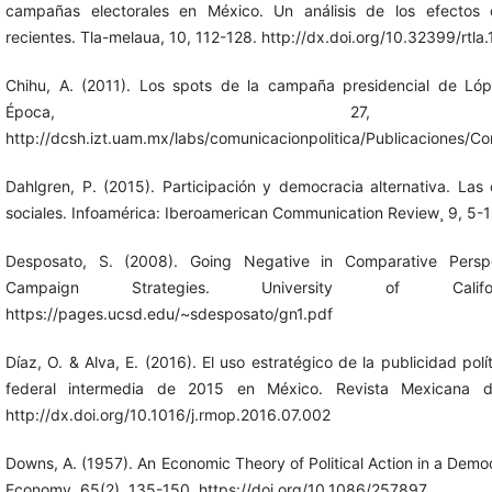
campañas electorales en México. Un análisis de los efectos d
recientes. Tla-melaua, 10, 112-128. http://dx.doi.org/10.32399/rtla
Chihu, A. (2011). Los spots de la campaña presidencial de Ló
Época, 27, 
http://dcsh.izt.uam.mx/labs/comunicacionpolitica/Publicaciones/C
Dahlgren, P. (2015). Participación y democracia alternativa. Las
sociales. Infoamérica: Iberoamerican Communication Review¸ 9, 5-1
Desposato, S. (2008). Going Negative in Comparative Perspe
Campaign Strategies. University of Cali
https://pages.ucsd.edu/~sdesposato/gn1.pdf
Díaz, O. & Alva, E. (2016). El uso estratégico de la publicidad pol
federal intermedia de 2015 en México. Revista Mexicana d
http://dx.doi.org/10.1016/j.rmop.2016.07.002
Downs, A. (1957). An Economic Theory of Political Action in a Democ
Economy, 65(2), 135-150. https://doi.org/10.1086/257897