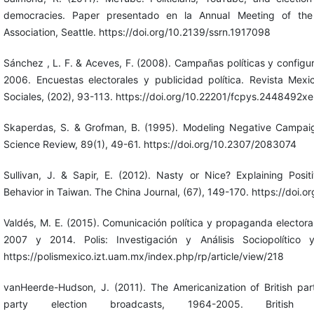
democracies. Paper presentado en la Annual Meeting of the 
Association, Seattle. https://doi.org/10.2139/ssrn.1917098
Sánchez , L. F. & Aceves, F. (2008). Campañas políticas y configura
2006. Encuestas electorales y publicidad política. Revista Mexi
Sociales, (202), 93-113. https://doi.org/10.22201/fcpys.2448492
Skaperdas, S. & Grofman, B. (1995). Modeling Negative Campaign
Science Review, 89(1), 49-61. https://doi.org/10.2307/2083074
Sullivan, J. & Sapir, E. (2012). Nasty or Nice? Explaining Pos
Behavior in Taiwan. The China Journal, (67), 149-170. https://doi.
Valdés, M. E. (2015). Comunicación política y propaganda elector
2007 y 2014. Polis: Investigación y Análisis Sociopolítico y
https://polismexico.izt.uam.mx/index.php/rp/article/view/218
vanHeerde-Hudson, J. (2011). The Americanization of British part
party election broadcasts, 1964-2005. British P