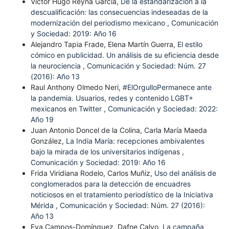
Víctor Hugo Reyna García,
De la estandarización a la
descualificación: las consecuencias indeseadas de la
modernización del periodismo mexicano
,
Comunicación
y Sociedad: 2019: Año 16
Alejandro Tapia Frade, Elena Martín Guerra,
El estilo
cómico en publicidad. Un análisis de su eficiencia desde
la neurociencia
,
Comunicación y Sociedad: Núm. 27
(2016): Año 13
Raul Anthony Olmedo Neri,
#ElOrgulloPermanece ante
la pandemia. Usuarios, redes y contenido LGBT+
mexicanos en Twitter
,
Comunicación y Sociedad: 2022:
Año 19
Juan Antonio Doncel de la Colina, Carla María Maeda
González,
La India María: recepciones ambivalentes
bajo la mirada de los universitarios indígenas
,
Comunicación y Sociedad: 2019: Año 16
Frida Viridiana Rodelo, Carlos Muñiz,
Uso del análisis de
conglomerados para la detección de encuadres
noticiosos en el tratamiento periodístico de la Iniciativa
Mérida
,
Comunicación y Sociedad: Núm. 27 (2016):
Año 13
Eva Campos-Domínguez, Dafne Calvo,
La campaña