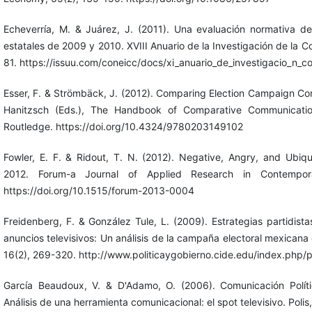
Echeverría, M. & Juárez, J. (2011). Una evaluación normativa d
estatales de 2009 y 2010. XVIII Anuario de la Investigación de la
81. https://issuu.com/coneicc/docs/xi_anuario_de_investigacio_n_c
Esser, F. & Strömbäck, J. (2012). Comparing Election Campaign Co
Hanitzsch (Eds.), The Handbook of Comparative Communicati
Routledge. https://doi.org/10.4324/9780203149102
Fowler, E. F. & Ridout, T. N. (2012). Negative, Angry, and Ubiquit
2012. Forum-a Journal of Applied Research in Contemporar
https://doi.org/10.1515/forum-2013-0004
Freidenberg, F. & González Tule, L. (2009). Estrategias partidist
anuncios televisivos: Un análisis de la campaña electoral mexicana 
16(2), 269-320. http://www.politicaygobierno.cide.edu/index.php/p
García Beaudoux, V. & D'Adamo, O. (2006). Comunicación Polít
Análisis de una herramienta comunicacional: el spot televisivo. Polis,