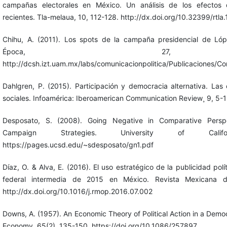
campañas electorales en México. Un análisis de los efectos d
recientes. Tla-melaua, 10, 112-128. http://dx.doi.org/10.32399/rtla
Chihu, A. (2011). Los spots de la campaña presidencial de Ló
Época, 27, 
http://dcsh.izt.uam.mx/labs/comunicacionpolitica/Publicaciones/C
Dahlgren, P. (2015). Participación y democracia alternativa. Las
sociales. Infoamérica: Iberoamerican Communication Review¸ 9, 5-1
Desposato, S. (2008). Going Negative in Comparative Perspe
Campaign Strategies. University of Cali
https://pages.ucsd.edu/~sdesposato/gn1.pdf
Díaz, O. & Alva, E. (2016). El uso estratégico de la publicidad pol
federal intermedia de 2015 en México. Revista Mexicana d
http://dx.doi.org/10.1016/j.rmop.2016.07.002
Downs, A. (1957). An Economic Theory of Political Action in a Democ
Economy, 65(2), 135-150. https://doi.org/10.1086/257897