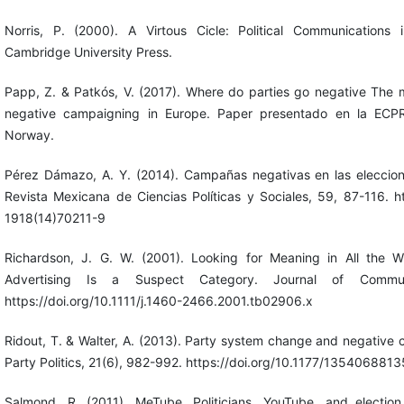
Norris, P. (2000). A Virtous Cicle: Political Communications i
Cambridge University Press.
Papp, Z. & Patkós, V. (2017). Where do parties go negative The m
negative campaigning in Europe. Paper presentado en la ECPR
Norway.
Pérez Dámazo, A. Y. (2014). Campañas negativas en las elecci
Revista Mexicana de Ciencias Políticas y Sociales, 59, 87-116. h
1918(14)70211-9
Richardson, J. G. W. (2001). Looking for Meaning in All the 
Advertising Is a Suspect Category. Journal of Communi
https://doi.org/10.1111/j.1460-2466.2001.tb02906.x
Ridout, T. & Walter, A. (2013). Party system change and negative
Party Politics, 21(6), 982-992. https://doi.org/10.1177/13540688
Salmond, R. (2011). MeTube. Politicians, YouTube, and electio