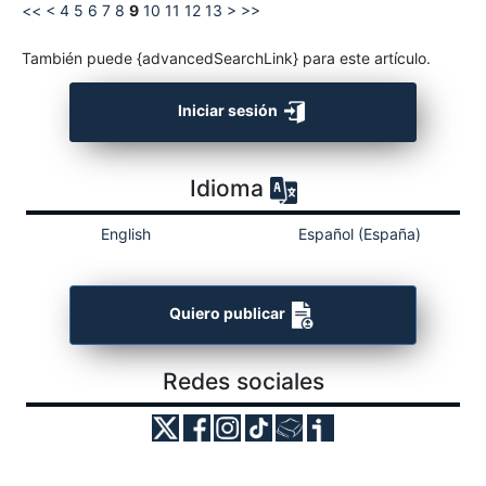
<<
<
4
5
6
7
8
9
10
11
12
13
>
>>
También puede {advancedSearchLink} para este artículo.
Iniciar sesión
Idioma
English
Español (España)
Quiero publicar
Redes sociales