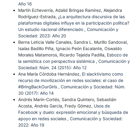
Año 16
Martín Echeverría, Adalid Bringas Ramírez, Alejandra
Rodríguez-Estrada,
¿La arquitectura discursiva de las
plataformas digitales influye en la participación política?
Un estudio nacional diferenciado
,
Comunicación y
Sociedad: 2023: Año 20
Berna Leticia Valle Canales, Sandra L. Murillo Sandoval,
Isaías Badillo Piña, Ignacio Peón Escalante, Oswaldo
Morales Matamoros, Ricardo Tejeida Padilla,
Esbozo de
la semiótica con perspectiva sistémica
,
Comunicación y
Sociedad: Núm. 24 (2015): Año 12
Ana María Córdoba Hernández,
El slacktivismo como
recurso de movilización en redes sociales: el caso de
#BringBackOurGirls
,
Comunicación y Sociedad: Núm.
30 (2017): Año 14
Andrés Marín-Cortés, Sandra Quintero, Sebastián
Acosta, Andrés García, Fredy Gómez,
Usos de
Facebook y duelo: expresión emocional y búsqueda de
apoyo en redes sociales
,
Comunicación y Sociedad:
2022: Año 19