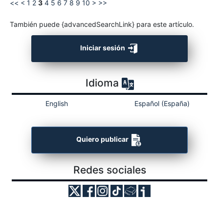
<<
<
1
2
3
4
5
6
7
8
9
10
>
>>
También puede {advancedSearchLink} para este artículo.
Iniciar sesión
Idioma
English
Español (España)
Quiero publicar
Redes sociales