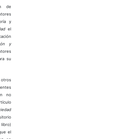
ón de
tores
ría y
dad
el
ación
ión y
utores
ara su
otros
ientes
ión no
ículo
iedad
itorio
libro)
que el