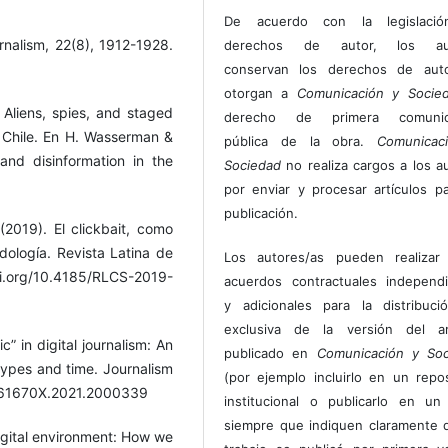
De acuerdo con la legislaci
urnalism, 22(8), 1912-1928.
derechos de autor, los au
conservan los derechos de auto
otorgan a
Comunicación y Socie
 Aliens, spies, and staged
derecho de primera comunic
n Chile. En H. Wasserman &
pública de la obra.
Comunicac
and disinformation in the
Sociedad
no realiza cargos a los a
por enviar y procesar artículos p
publicación.
2019). El clickbait, como
dología. Revista Latina de
Los autores/as pueden realizar 
i.org/10.4185/RLCS-2019-
acuerdos contractuales independ
y adicionales para la distribuc
exclusiva de la versión del art
c” in digital journalism: An
publicado en
Comunicación y Soc
 types and time. Journalism
(por ejemplo incluirlo en un repos
/1461670X.2021.2000339
institucional o publicarlo en un 
siempre que indiquen claramente 
digital environment: How we