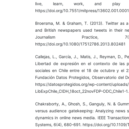
live, learn, work, and play 
https://doi.org/10.7551/mitpress/13602.001.0001
Broersma, M. & Graham, T. (2013). Twitter as 
and British newspapers used tweets in their n
Journalism Practice, 7
https://doi.org/10.1080/17512786.2013.802481
Callejas, L., García, J., Matis, J., Reyman, D., 
Libertad de expresión en el contexto de las p
sociales en Chile entre el 18 de octubre y el
Fundación Datos Protegidos, Observatorio del D
https://datosprotegidos.org/wp-content/uploads
LibExpChile_CIDH_18oct_22novFDP-ODC_Chile1-1
Chakraborty, A., Ghosh, S., Ganguly, N. & Gummad
versus audience gatekeeping: Analyzing news s
dynamics in online news media. IEEE Transaction
Systems, 6(4), 680-691. https://doi.org/10.110