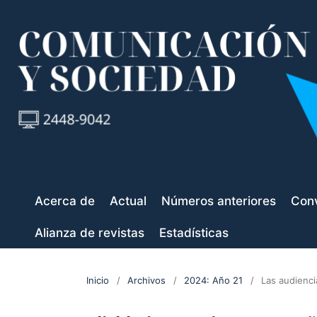
Acerca de
Actual
Números anteriores
Conv
Alianza de revistas
Estadísticas
Inicio
/
Archivos
/
2024: Año 21
/
Las audienci