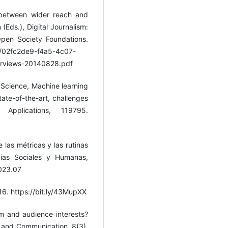
: between wider reach and
Eds.), Digital Journalism:
pen Society Foundations.
s/02fc2de9-f4a5-4c07-
rviews-20140828.pdf
a Science, Machine learning
tate-of-the-art, challenges
Applications, 119795.
 las métricas y las rutinas
ncias Sociales y Humanas,
2023.07
6. https://bit.ly/43MupXX
ism and audience interests?
 and Communication, 8(3),