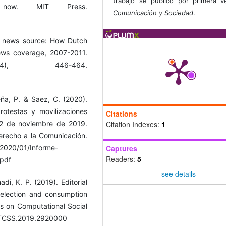
trabajo se publicó por primera 
now. MIT Press.
Comunicación y Sociedad
.
a news source: How Dutch
ews coverage, 2007-2011.
(4), 446-464.
Peña, P. & Saez, C. (2020).
rotestas y movilizaciones
Citations
Citation Indexes:
1
 22 de noviembre de 2019.
erecho a la Comunicación.
Captures
/2020/01/Informe-
Readers:
5
.pdf
see details
i, K. P. (2019). Editorial
election and consumption
s on Computational Social
9/TCSS.2019.2920000