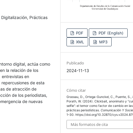
 Digitalización, Prácticas
PDF
PDF (English)
XML
MP3
Publicado
ntorno digital, actúa como
en la relación de los
2024-11-13
 entrevistas en
y repercusiones de esta
icas de atracción de
Cómo citar
cción de los periodistas,
Grassau, D., Ortega-Gunckel, C., Puente, S.,
 emergencia de nuevas
Porath, W. (2024). Clickbait, anonimato y “c
selfie”: el temor como factor de cambio en las
prácticas periodísticas.
Comunicación Y Soci
1–30. https://doi.org/10.32870/cys.v2024.8
Más formatos de cita