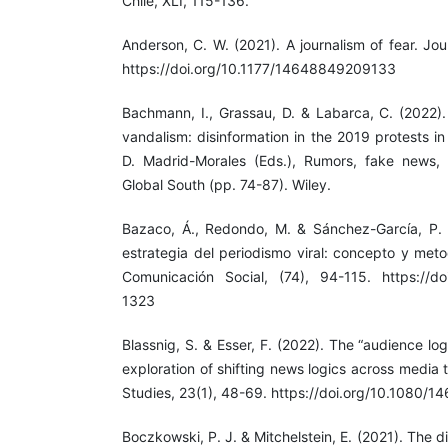
Chile, XLI, 115-136.
Anderson, C. W. (2021). A journalism of fear. Jo
https://doi.org/10.1177/14648849209133
Bachmann, I., Grassau, D. & Labarca, C. (2022).
vandalism: disinformation in the 2019 protests i
D. Madrid-Morales (Eds.), Rumors, fake news, 
Global South (pp. 74-87). Wiley.
Bazaco, Á., Redondo, M. & Sánchez-García, P. (
estrategia del periodismo viral: concepto y meto
Comunicación Social, (74), 94-115. https://do
1323
Blassnig, S. & Esser, F. (2022). The “audience logi
exploration of shifting news logics across media
Studies, 23(1), 48-69. https://doi.org/10.1080
Boczkowski, P. J. & Mitchelstein, E. (2021). The 