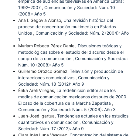
empírica de audiencias televisivas en América Latina:
1992–2007
,
Comunicación y Sociedad: Núm. 10
(2008): Año 5
Ana I. Segovia Alonso,
Una revisión histórica del
proceso de concentración multimedia en Estados
Unidos
,
Comunicación y Sociedad: Núm. 2 (2004): Año
1
Myriam Rebeca Pérez Daniel,
Discusiones teóricas y
metodológicas sobre el estudio del discurso desde el
campo de la comunicación
,
Comunicación y Sociedad:
Núm. 10 (2008): Año 5
Guillermo Orozco Gómez,
Televisión y producción de
interacciones comunicativas
,
Comunicación y
Sociedad: Núm. 18 (2012): Año 9
Érika Areli Villegas,
La redefinición editorial de los
medios de comunicación mexicanos después de 2000.
El caso de la cobertura de la Marcha Zapatista
,
Comunicación y Sociedad: Núm. 5 (2006): Año 3
Juan-José Igartua,
Tendencias actuales en los estudios
cuantitativos en comunicación
,
Comunicación y
Sociedad: Núm. 17 (2012): Año 9
Clara Inés Luna Vásquez,
Concentración del sistema de