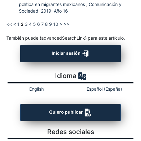
política en migrantes mexicanos
,
Comunicación y
Sociedad: 2019: Año 16
<<
<
1
2
3
4
5
6
7
8
9
10
>
>>
También puede {advancedSearchLink} para este artículo.
Iniciar sesión
Idioma
English
Español (España)
Quiero publicar
Redes sociales