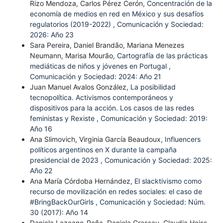
Rizo Mendoza, Carlos Pérez Cerón,
Concentración de la
economía de medios en red en México y sus desafíos
regulatorios (2019-2022)
,
Comunicación y Sociedad:
2026: Año 23
Sara Pereira, Daniel Brandão, Mariana Menezes
Neumann, Marisa Mourão,
Cartografía de las prácticas
mediáticas de niños y jóvenes en Portugal
,
Comunicación y Sociedad: 2024: Año 21
Juan Manuel Avalos González,
La posibilidad
tecnopolítica. Activismos contemporáneos y
dispositivos para la acción. Los casos de las redes
feministas y Rexiste
,
Comunicación y Sociedad: 2019:
Año 16
Ana Slimovich, Virginia García Beaudoux,
Influencers
políticos argentinos en X durante la campaña
presidencial de 2023
,
Comunicación y Sociedad: 2025:
Año 22
Ana María Córdoba Hernández,
El slacktivismo como
recurso de movilización en redes sociales: el caso de
#BringBackOurGirls
,
Comunicación y Sociedad: Núm.
30 (2017): Año 14
Daniela Lazcano-Peña, Daniela Grassau, Claudia Heiss,