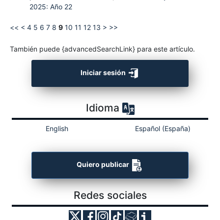
2025: Año 22
<<
<
4
5
6
7
8
9
10
11
12
13
>
>>
También puede {advancedSearchLink} para este artículo.
Iniciar sesión
Idioma
English
Español (España)
Quiero publicar
Redes sociales