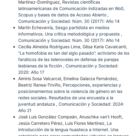
Martínez-Domínguez,
Revistas científicas
latinoamericanas de Comunicación indizadas en WoS,
Scopus y bases de datos de Acceso Abierto
,
Comunicación y Sociedad: Núm. 30 (2017): Año 14
Martín Echeverría,
Sesgo partidista en medios
informativos. Una crítica metodológica y propuesta
,
Comunicación y Sociedad: Núm. 30 (2017): Año 14
Cecília Almeida Rodrigues Lima, Gêsa Karla Cavalcanti,
“La homofobia es tan del siglo pasado”: activismo de los
fanáticos de las telenovelas en defensa de parejas
lesbianas de la ficción
,
Comunicación y Sociedad:
2020: Año 17
Aimiris Sosa Valcarcel, Emelina Galarza Fernández,
Beatriz Ranea-Triviño,
Percepciones, experiencias y
posicionamientos sobre la violencia de género en las
redes sociales. Resultados de una encuesta a la
juventud andaluza
,
Comunicación y Sociedad: 2024:
Año 21
José Luis González Compeán, Anuschka van’t Hooft,
Jesús Carretero Pérez, Luis Flores Martínez,
La
introducción de la lengua huasteca a Internet. Una
estrategia para crear comunidades virtuales en lenguas