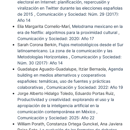
electoral en Internet: planificación, repercusión y
viralización en Twitter durante las elecciones españolas
de 2015
,
Comunicación y Sociedad: Núm. 29 (2017):
Año 14
Elia Margarita Cornelio-Marí,
Melodrama mexicano en la
era de Netflix: algoritmos para la proximidad cultural
,
Comunicación y Sociedad: 2020: Año 17
Sarah Corona Berkin,
Flujos metodológicos desde el Sur
latinoamericano. La zona de la comunicación y las
Metodologías Horizontales
,
Comunicación y Sociedad:
Núm. 30 (2017): Año 14
Guadalupe Aguado-Guadalupe, Itziar Bernaola,
Agenda
building en medios alternativos y cooperativos
españoles: temáticas, uso de fuentes y prácticas
colaborativas
,
Comunicación y Sociedad: 2022: Año 19
Jorge Alberto Hidalgo Toledo, Eduardo Portas Ruiz,
Productividad y creatividad: explorando el uso y la
apropiación de la inteligencia artificial en la
comunicación contemporánea en México
,
Comunicación y Sociedad: 2025: Año 22
William Porath, Constanza Ortega Gunckel, Ana Javiera
Rojas Soto,
La evolución de los formatos de debates