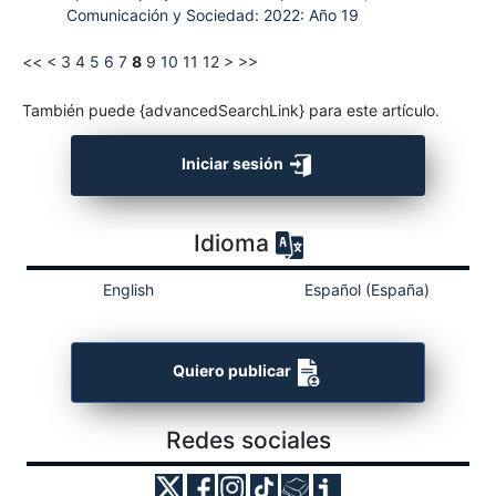
Comunicación y Sociedad: 2022: Año 19
<<
<
3
4
5
6
7
8
9
10
11
12
>
>>
También puede {advancedSearchLink} para este artículo.
Iniciar sesión
Idioma
English
Español (España)
Quiero publicar
Redes sociales