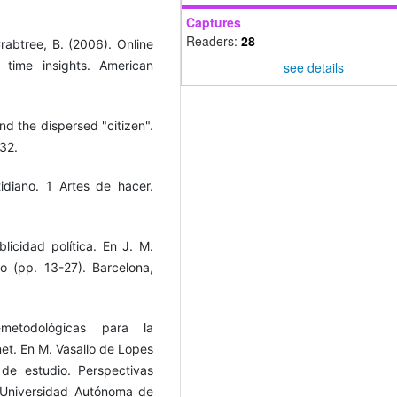
Captures
Readers:
28
 Crabtree, B. (2006). Online
l time insights. American
see details
d the dispersed "citizen".
-32.
idiano. 1 Artes de hacer.
licidad política. En J. M.
co (pp. 13-27). Barcelona,
-metodológicas para la
rnet. En M. Vasallo de Lopes
de estudio. Perspectivas
/Universidad Autónoma de