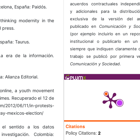
acuerdos contractuales independ
rcelona, España: Paidós.
y adicionales para la distribuc
exclusiva de la versión del art
ethinking modernity in the
publicado en
Comunicación y Soc
l press.
(por ejemplo incluirlo en un repos
institucional o publicarlo en un 
España: Taurus.
siempre que indiquen claramente 
La era de la información.
trabajo se publicó por primera 
Comunicación y Sociedad
.
 Alianza Editorial.
 online, a youth movement
imes. Recuperado el 12 de
om/2012/06/11/in-protests-
ay-mexicos-election/
Citations
 el sentido a los datos
Policy Citations:
2
investigación. Colombia: