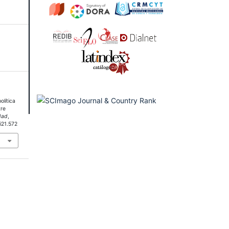
olítica
tre
dad
,
i21.572