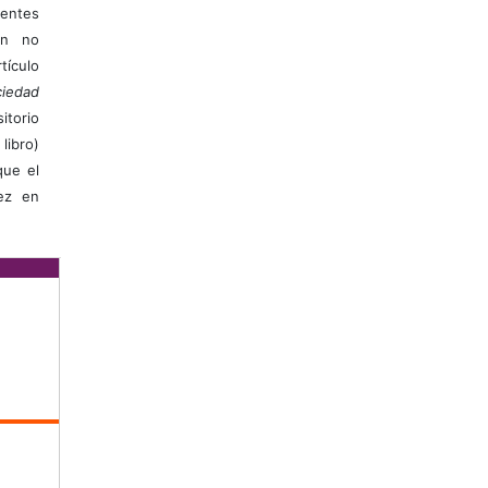
ientes
ión no
ículo
iedad
itorio
libro)
que el
vez en