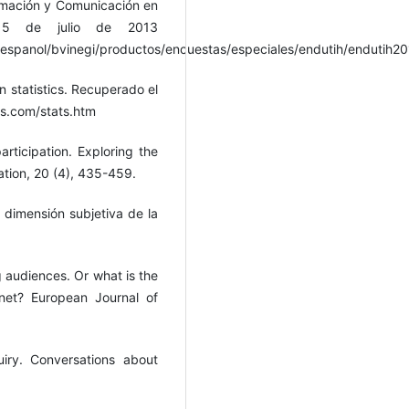
ormación y Comunicación en
l 5 de julio de 2013
/espanol/bvinegi/productos/encuestas/especiales/endutih/endutih20
n statistics. Recuperado el
ts.com/stats.htm
articipation. Exploring the
tion, 20 (4), 435-459.
dimensión subjetiva de la
g audiences. Or what is the
net? European Journal of
iry. Conversations about