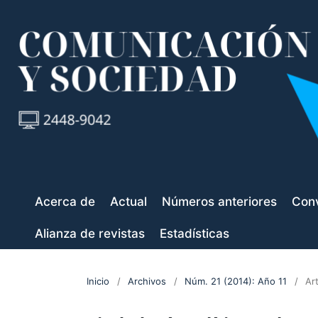
Acerca de
Actual
Números anteriores
Conv
Alianza de revistas
Estadísticas
Inicio
/
Archivos
/
Núm. 21 (2014): Año 11
/
Ar