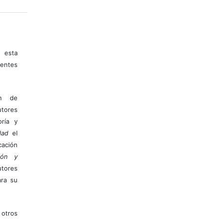
 esta
entes
ón de
tores
ría y
dad
el
ación
ión y
utores
ara su
otros