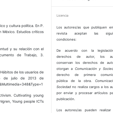
Licencia
co y cultura política. En P.
Los autores/as que publiquen en
 México. Estudios críticos
revista aceptan las sigui
condiciones:
entud y su relación con el
De acuerdo con la legislaci
ocumento de Trabajo, 3.
derechos de autor, los au
conservan los derechos de auto
otorgan a
Comunicación y Socie
Hábitos de los usuarios de
derecho de primera comunic
 5 de julio de 2013 de
pública de la obra.
Comunicac
le&Multimedia=348&Type=1
Sociedad
no realiza cargos a los a
por enviar y procesar artículos p
tivism. Cultivating young
publicación.
Dahlgren, Young people ICTs
Los autores/as pueden realizar 