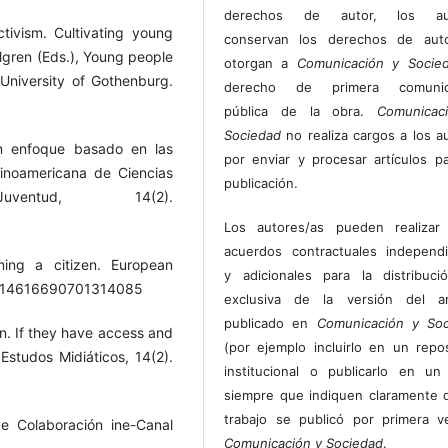
derechos de autor, los au
tivism. Cultivating young
conservan los derechos de auto
hlgren (Eds.), Young people
otorgan a
Comunicación y Socie
niversity of Gothenburg.
derecho de primera comunic
pública de la obra.
Comunicac
Sociedad
no realiza cargos a los a
Un enfoque basado en las
por enviar y procesar artículos p
tinoamericana de Ciencias
publicación.
ntud, 14(2).
Los autores/as pueden realizar 
acuerdos contractuales independ
ing a citizen. European
y adicionales para la distribuc
080/14616690701314085
exclusiva de la versión del art
publicado en
Comunicación y Soc
on. If they have access and
(por ejemplo incluirlo en un repos
 Estudos Midiáticos, 14(2).
institucional o publicarlo en un 
siempre que indiquen claramente 
trabajo se publicó por primera 
de Colaboración ine-Canal
Comunicación y Sociedad
.