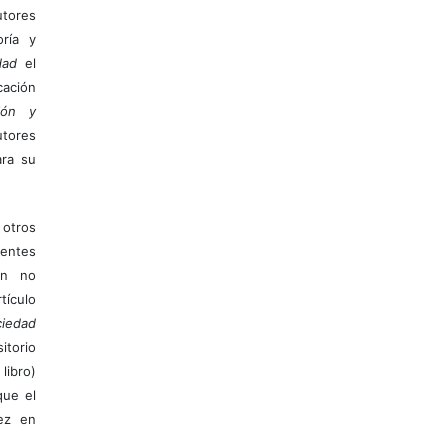
tores
ría y
dad
el
ación
ión y
utores
ara su
otros
ientes
ión no
ículo
iedad
itorio
libro)
que el
vez en