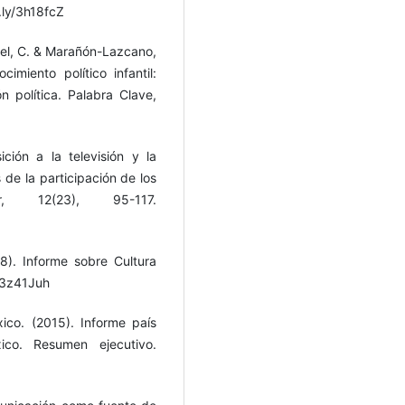
t.ly/3h18fcZ
iel, C. & Marañón-Lazcano,
miento político infantil:
ón política. Palabra Clave,
ción a la televisión y la
 de la participación de los
 12(23), 95-117.
8). Informe sobre Cultura
y/3z41Juh
xico. (2015). Informe país
co. Resumen ejecutivo.