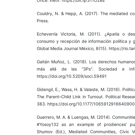
Once. inetv. https://bit.ly/311OzBs
Couldry, N. & Hepp, A. (2017). The mediated cons
Press.
Echeverría Victoria, M. (2011). ¿Apatía o de
consumo y recepción de información política y 
Global Media Journal México, 8(15). https://rio.t
Gaitán Muñoz, L. (2018). Los derechos humanos
más allá de las “3Ps". Sociedad e Infan
https://doi.org/10.5209/soci.59491
Gidengil, E., Wass, H. & Valaste, M. (2016). Politic
The Parent–Child Link in Turnout. Political Rese
383. https://doi.org/10.1177/1065912916640900
Guerrero, M. A. & Luengas, M. (2014). Communit
#Yosoy132 as an example of prodiences’ pu
Shumov (Ed.), Mediated Communities, Civic 