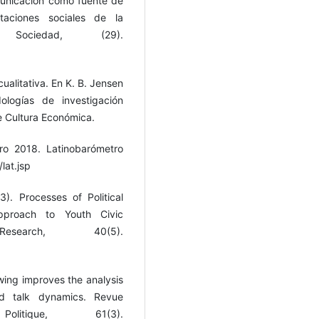
municación como fuente de
taciones sociales de la
 Sociedad, (29).
cualitativa. En K. B. Jensen
logías de investigación
e Cultura Económica.
ro 2018. Latinobarómetro
lat.jsp
). Processes of Political
Approach to Youth Civic
esearch, 40(5).
wing improves the analysis
nd talk dynamics. Revue
itique, 61(3).