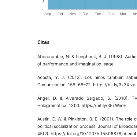
Citas
Abercrombie, N. & Longhurst, B. J. (1998). Audie
of performance and imagination. sage.
Acosta, Y. J. (2012). Los niños también saben
Comunicación, 158, 68–72. https://bit.ly/3z3Xlvp
Ángel, D. & Alvarado Salgado, S. (2010). TV y
Hologramática, 13(2). https://bit.ly/3ExWeoE
Austin, E. W. & Pinkleton, B. E. (2001). The role 
political socialization process. Journal of Broadc
45(2). https://doi.org/10.1207/s15506878jobem