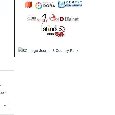
e
dad
, 1–
2