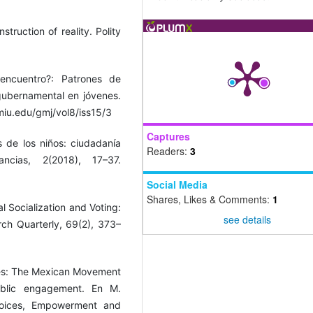
truction of reality. Polity
sencuentro?: Patrones de
gubernamental en jóvenes.
amiu.edu/gmj/vol8/iss15/3
Captures
 de los niños: ciudadanía
Readers:
3
cias, 2(2018), 17–37.
Social Media
Shares, Likes & Comments:
1
al Socialization and Voting:
see details
arch Quarterly, 69(2), 373–
ies: The Mexican Movement
blic engagement. En M.
Voices, Empowerment and