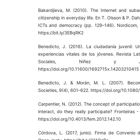
Bakardjieva, M. (2010). The Internet and subac
citizenship in everyday life. En T. Olsson & P. Da
ICTs and democracy (pp. 129–146). Nordicom, U
https://bit.ly/3EBqRK2
Benedicto, J. (2016). La ciudadanía juvenil: 
experiencias vitales de los jóvenes. Revista La
Sociales, Niñez y Juve
https://doi.org/10.11600/1692715x.14203210415
Benedicto, J. & Morán, M. L. (2007). Becom
Societies, 9(4), 601–622. https://doi.org/10.1
Carpentier, N. (2012). The concept of participati
interact, do they really participate? Fronteiras -
https://doi.org/10.4013/fem.2012.142.10
Córdova, L. (2017, junio). Firma de Convenio 