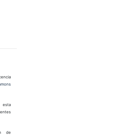
encia
mons
 esta
entes
ón de