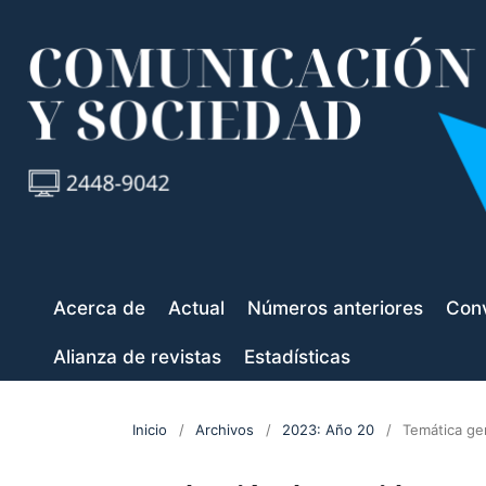
Acerca de
Actual
Números anteriores
Conv
Alianza de revistas
Estadísticas
Inicio
/
Archivos
/
2023: Año 20
/
Temática ge