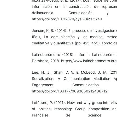
Inzunza-Acedo, B. E. (2017). Los medios de co
información en la construcción de represen
delincuencia. Comunicación y
https://doi.org/10.32870/cys.v0i29.5749
Jensen, K. B. (2014). El proceso de investigación 
(Ed.), La comunicación y los medios: metodo
cualitativa y cuantitativa (pp. 425–455). Fondo d
Latinobarómetro (2018). Informe Latinobarómet
Database, 2018. https://www.latinobarometro.org/
Lee, N. J., Shah, D. V. & McLeod, J. M. (2013
Socialization: A Communication Mediation 
Engagement. Communication R
https://doi.org/10.1177/0093650212436712
Lefébure, P. (2011). How and why group intervie
of political reasoning: Group composition a
Francaise de Science Pol