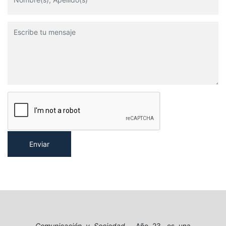
Jaime López-Díez, Farshad Zahedi
Expresión de identidades
masculinas en Facebook y
TikTok: El caso de De
Machos a Hombres y
Voices of Brotherhood
Gabriel Pérez Salazar
De periodismo a
comunicación. La etapa
inicial de la formación en
comunicación en Argentina
desde un estudio de caso
Enviar
(Córdoba)
María del Carmen Cabezas
La prensa española en
TikTok: análisis de sus
publicaciones
Victoria Mora de la Torre, Antonio Díaz-
Lucena
Comunicación y Sociedad
, Año 23, es una