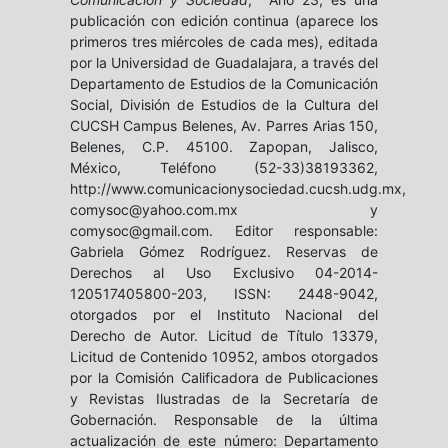
publicación con edición continua (aparece los
Borgen y House of Cards:
primeros tres miércoles de cada mes), editada
representaciones de la
por la Universidad de Guadalajara, a través del
política en dos mujeres
Departamento de Estudios de la Comunicación
Rosario Sánchez Vilela
Social, División de Estudios de la Cultura del
El archivo digital de
CUCSH Campus Belenes, Av. Parres Arias 150,
Humanizando la
Belenes, C.P. 45100. Zapopan, Jalisco,
deportación: narrativas
México, Teléfono (52-33)38193362,
participativas como
http://www.comunicacionysociedad.cucsh.udg.mx,
comysoc@yahoo.com.mx y
espacio tecnopolítico
comysoc@gmail.com. Editor responsable:
Salvador Leetoy, Maricruz Castro
Gabriela Gómez Rodríguez. Reservas de
Ricalde
Derechos al Uso Exclusivo 04-2014-
Las tecnoferencias en
120517405800-203, ISSN: 2448-9042,
relaciones de pareja y el
otorgados por el Instituto Nacional del
género: hallazgos
Derecho de Autor. Licitud de Título 13379,
cualitativos
Licitud de Contenido 10952, ambos otorgados
por la Comisión Calificadora de Publicaciones
Tania Rodríguez Salazar
y Revistas Ilustradas de la Secretaría de
Bienestar animal en
Gobernación. Responsable de la última
Instagram: tendencias y
actualización de este número: Departamento