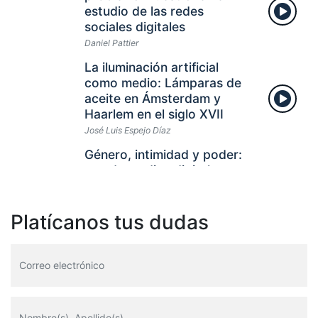
estudio de las redes
sociales digitales
Daniel Pattier
La iluminación artificial
como medio: Lámparas de
aceite en Ámsterdam y
Haarlem en el siglo XVII
José Luis Espejo Díaz
Género, intimidad y poder:
uso de medios digitales en
interacciones románticas
en jóvenes chilenos
Platícanos tus dudas
Verónica Gómez-Urrutia, Felipe Tello-
Navarro
El world cinema en los
festivales internacionales y
las salas de cine en España
(2016-2021)